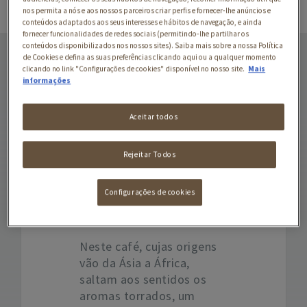
nos permita a nós e aos nossos parceiros criar perfis e fornecer-lhe anúncios e
conteúdos adaptados aos seus interesses e hábitos de navegação, e ainda
fornecer funcionalidades de redes sociais (permitindo-lhe partilhar os
CÁPSULAS BUONDI
conteúdos disponibilizados nos nossos sites). Saiba mais sobre a nossa Política
de Cookies e defina as suas preferências clicando aqui ou a qualquer momento
EXTREME
clicando no link "Configurações de cookies" disponível no nosso site.
Mais
informações
Aceitar todos
Descubra as cápsulas
BUONDI® para máquinas
Nespresso. Intensidade
Rejeitar Todos
extrema para um prazer
extremo. Em cada cápsula
Configurações de cookies
um carácter inconfundível
e um corpo à sua altura.
Neste café, cujas origens
vão da Ásia a África,
saltam aos sentidos os
aromas torrados, um