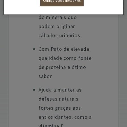
Configurações de cookies
reduzir a concentração
de minerais que
podem originar
cálculos urinários
Com Pato de elevada
qualidade como fonte
de proteína e ótimo
sabor
Ajuda a manter as
defesas naturais
fortes graças aos
antioxidantes, como a
vitamina E