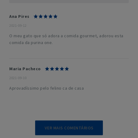
Ana Pires
2021-09-12
O meu gato que só adora a comida gourmet, adorou esta
comida da purina one.
Maria Pacheco
2021-09-10
Aprovadíssimo pelo felino ca de casa
VER MAIS COMENTÁRIOS