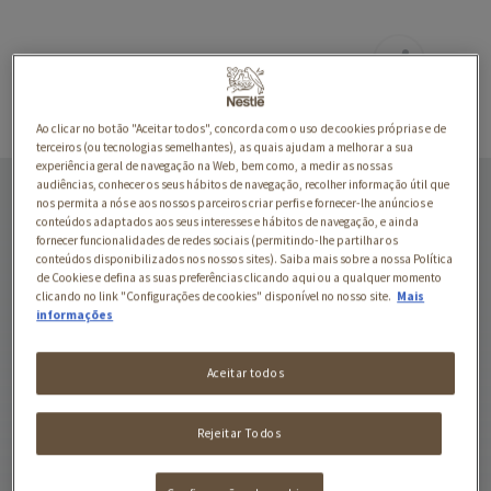
Ao clicar no botão "Aceitar todos", concorda com o uso de cookies próprias e de
terceiros (ou tecnologias semelhantes), as quais ajudam a melhorar a sua
experiência geral de navegação na Web, bem como, a medir as nossas
GATOS ADULTOS
audiências, conhecer os seus hábitos de navegação, recolher informação útil que
ESTERILIZADOS/CASTRADOS
nos permita a nós e aos nossos parceiros criar perfis e fornecer-lhe anúncios e
conteúdos adaptados aos seus interesses e hábitos de navegação, e ainda
- PATO E SARDINHA
fornecer funcionalidades de redes sociais (permitindo-lhe partilhar os
conteúdos disponibilizados nos nossos sites). Saiba mais sobre a nossa Política
de Cookies e defina as suas preferências clicando aqui ou a qualquer momento
Controlo de Peso
clicando no link "Configurações de cookies" disponível no nosso site.
Mais
informações
graças ao elevado
nível de proteína
Aceitar todos
Ajuda a manter um
Rejeitar Todos
sistema urinário
saudável aoa judar a