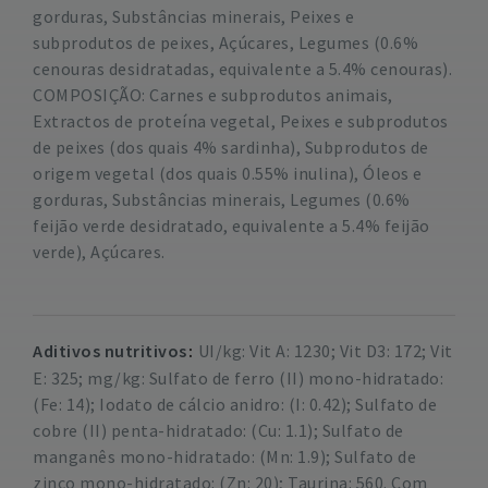
gorduras, Substâncias minerais, Peixes e
subprodutos de peixes, Açúcares, Legumes (0.6%
cenouras desidratadas, equivalente a 5.4% cenouras).
COMPOSIÇÃO: Carnes e subprodutos animais,
Extractos de proteína vegetal, Peixes e subprodutos
de peixes (dos quais 4% sardinha), Subprodutos de
origem vegetal (dos quais 0.55% inulina), Óleos e
gorduras, Substâncias minerais, Legumes (0.6%
feijão verde desidratado, equivalente a 5.4% feijão
verde), Açúcares.
Aditivos nutritivos
UI/kg: Vit A: 1230; Vit D3: 172; Vit
E: 325; mg/kg: Sulfato de ferro (II) mono-hidratado:
(Fe: 14); Iodato de cálcio anidro: (I: 0.42); Sulfato de
cobre (II) penta-hidratado: (Cu: 1.1); Sulfato de
manganês mono-hidratado: (Mn: 1.9); Sulfato de
zinco mono-hidratado: (Zn: 20); Taurina: 560. Com