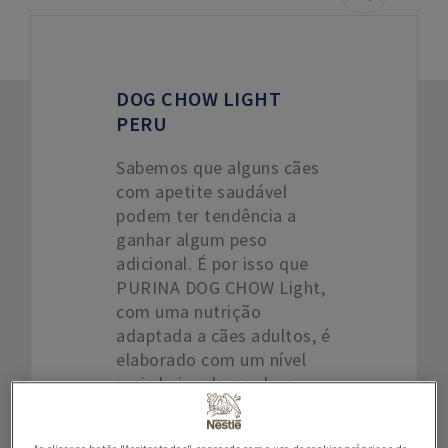
DOG CHOW LIGHT
PERU
Sabemos que alguns cães
com apetite saudável
podem ter tendência a
ganhar algum peso
adicional. É por isso que
PURINA DOG CHOW Light,
com uma nutrição
adaptada a cães adultos, é
elaborado com um nível
mais baixo de gordura
para assegurar que o seu
cão tenha uma condição