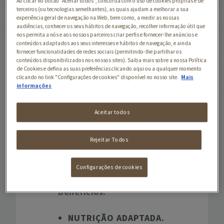
Ao clicar no botão "Aceitar todos", concorda com o uso de cookies próprias e de
corporal ideal, e esteja
terceiros (ou tecnologias semelhantes), as quais ajudam a melhorar a sua
pronto para explorar o
experiência geral de navegação na Web, bem como, a medir as nossas
mundo e divertir-se!
audiências, conhecer os seus hábitos de navegação, recolher informação útil que
nos permita a nós e aos nossos parceiros criar perfis e fornecer-lhe anúncios e
É também formulado com
conteúdos adaptados aos seus interesses e hábitos de navegação, e ainda
ingredientes naturais
fornecer funcionalidades de redes sociais (permitindo-lhe partilhar os
conteúdos disponibilizados nos nossos sites). Saiba mais sobre a nossa Política
selecionados e prébiótico
de Cookies e defina as suas preferências clicando aqui ou a qualquer momento
natural, para suportar a
clicando no link "Configurações de cookies" disponível no nosso site.
Mais
saúde digestiva do seu cão
informações
e protegê-lo de dentro
para fora, para que possa
Aceitar todos
viver uma vida ativa e
curiosa. Tudo isto sem
Rejeitar Todos
incluir nenhum corante,
aromatizante ou
Configurações de cookies
conservante artificial.
Benefícios:
NUTRIÇÃO ADAPTADA.