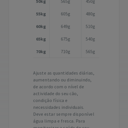
50kg
565g
450g
55kg
605g
480g
60kg
649g
510g
65kg
675g
540g
70kg
710g
565g
Ajuste as quantidades diárias,
aumentando ou diminuindo,
de acordo com o nível de
actividade do seu cão,
condição física e
necessidades individuais.
Deve estar sempre disponível
água limpa e fresca. Para
monitorizar a saúde do seu