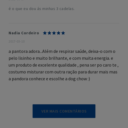
é o que eu dou ás minhas 3 cadelas.
Nadia Cordeiro
2017-03-10
a pantora adora...Além de respirar saúde, deixa-o com o
pelo lisinho e muito brilhante, e com muita energia. e
um produto de excelente qualidade , pena ser po caro te ,
costumo misturar com outra ração para durar mais mas
a pandora conhece e escolhe a dog chow :)
VER MAIS COMENTÁRIOS