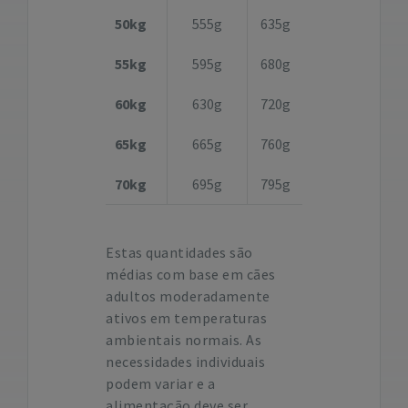
50kg
555g
635g
55kg
595g
680g
60kg
630g
720g
65kg
665g
760g
70kg
695g
795g
Estas quantidades são
médias com base em cães
adultos moderadamente
ativos em temperaturas
ambientais normais. As
necessidades individuais
podem variar e a
alimentação deve ser