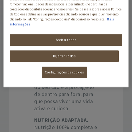
aminoácidos essenciais
fornecer funcionalidades de redes sociais (permitindo-lhe partilhar os
para ajudar no suporte das
conteúdos disponibilizados nos nossos sites). Saiba mais sobre a nossa Política
de Cookies e defina as suas preferências clicando aqui ou a qualquer momento
funções dos órgãos vitais,
clicando no link "Configurações de cookies" disponível no nosso site.
Mais
incluindo o coração, e
informações
ácidos gordos ómega 3 e 6
para ajudar no suporte de
Aceitar todos
articulações saudáveis. É
também elaborado com
Rejeitar Todos
ingredientes naturais
selecionados e prebiótico
natural, para ajudar no
Configurações de cookies
suporte da saúde digestiva
do seu cão e a protegê-lo
de dentro para fora, para
que possa viver uma vida
ativa e curiosa.
NUTRIÇÃO ADAPTADA.
Nutrição 100% completa e