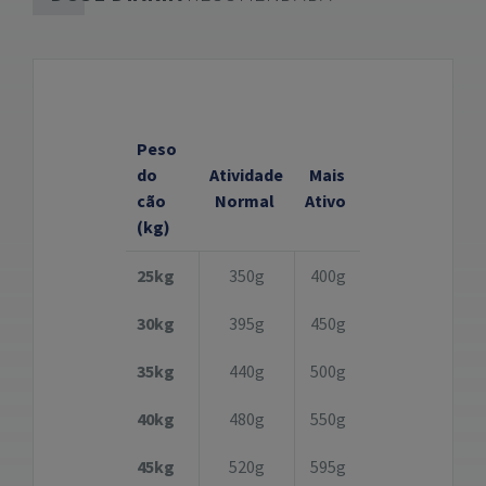
Peso
do
Atividade
Mais
cão
Normal
Ativo
(kg)
25kg
350g
400g
30kg
395g
450g
35kg
440g
500g
40kg
480g
550g
45kg
520g
595g