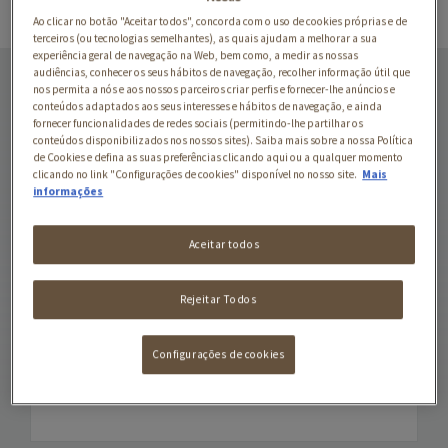
Ao clicar no botão "Aceitar todos", concorda com o uso de cookies próprias e de
terceiros (ou tecnologias semelhantes), as quais ajudam a melhorar a sua
experiência geral de navegação na Web, bem como, a medir as nossas
COLLAGEN PEPTIDES
audiências, conhecer os seus hábitos de navegação, recolher informação útil que
nos permita a nós e aos nossos parceiros criar perfis e fornecer-lhe anúncios e
Péptidos de colagénio
conteúdos adaptados aos seus interesses e hábitos de navegação, e ainda
fornecer funcionalidades de redes sociais (permitindo-lhe partilhar os
(colágeno hidrolisado)
conteúdos disponibilizados nos nossos sites). Saiba mais sobre a nossa Política
Sabor Chocolate
de Cookies e defina as suas preferências clicando aqui ou a qualquer momento
clicando no link "Configurações de cookies" disponível no nosso site.
Mais
informações
O nosso produto de
Péptidos de Colagénio
agora com um sabor
Aceitar todos
delicioso a chocolate! É
excelente para adicionar a
Rejeitar Todos
água, leite ou outras
receitas.
Configurações de cookies