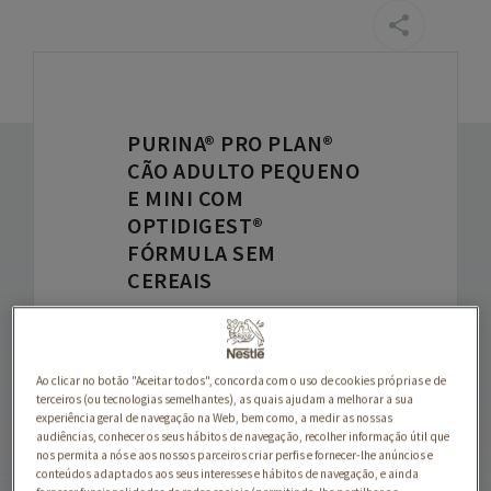
PURINA® PRO PLAN®
CÃO ADULTO PEQUENO
E MINI COM
OPTIDIGEST®
FÓRMULA SEM
CEREAIS
PURINA® PRO PLAN® Cão
Adulto Pequeno e Mini
Ao clicar no botão "Aceitar todos", concorda com o uso de cookies próprias e de
com OPTIDIGEST®
terceiros (ou tecnologias semelhantes), as quais ajudam a melhorar a sua
experiência geral de navegação na Web, bem como, a medir as nossas
Fórmula SEM CEREAIS
audiências, conhecer os seus hábitos de navegação, recolher informação útil que
nos permita a nós e aos nossos parceiros criar perfis e fornecer-lhe anúncios e
conteúdos adaptados aos seus interesses e hábitos de navegação, e ainda