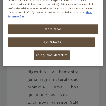
fornecer funcionalidades de redes sociais (permitindo-lhe partilhar os
A fórmula contém
conteúdos disponibilizados nos nossos sites). Saiba mais sobre a nossa Política
de Cookies e defina as suas preferências clicando aqui ou a qualquer momento
OPTIDIGEST®, uma
clicando no link "Configurações de cookies" disponível no nosso site.
Mais
informações
combinação especial de
nutrientes que suportam
Aceitar todos
o sistema digestivo do
seu cão. Inclui
Rejeitar Todos
ingredientes altamente
Configurações de cookies
digeríveis (como ovo)
que facilita o processo
digestivo, e bentonite
(uma argila natural) que
promove uma boa
qualidade das fezes.
Esta nova variante SEM