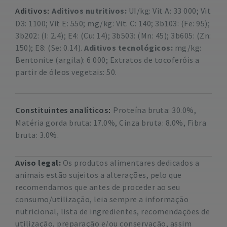
Aditivos
Aditivos nutritivos:
UI/kg: Vit A: 33 000; Vit
D3: 1100; Vit E: 550; mg/kg: Vit. C: 140; 3b103: (Fe: 95);
3b202: (I: 2.4); E4: (Cu: 14); 3b503: (Mn: 45); 3b605: (Zn:
150); E8: (Se: 0.14).
Aditivos tecnológicos:
mg/kg:
Bentonite (argila): 6 000; Extratos de tocoferóis a
partir de óleos vegetais: 50.
Constituintes analíticos
Proteína bruta: 30.0%,
Matéria gorda bruta: 17.0%, Cinza bruta: 8.0%, Fibra
bruta: 3.0%.
Aviso legal:
Os produtos alimentares dedicados a
animais estão sujeitos a alterações, pelo que
recomendamos que antes de proceder ao seu
consumo/utilização, leia sempre a informação
nutricional, lista de ingredientes, recomendações de
utilização, preparação e/ou conservação, assim