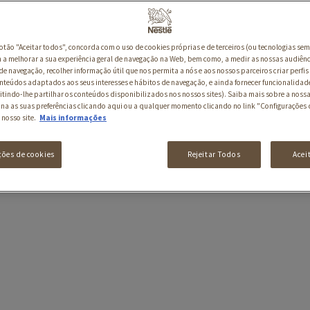
botão "Aceitar todos", concorda com o uso de cookies próprias e de terceiros (ou tecnologias sem
a melhorar a sua experiência geral de navegação na Web, bem como, a medir as nossas audiênc
de navegação, recolher informação útil que nos permita a nós e aos nossos parceiros criar perfis 
nteúdos adaptados aos seus interesses e hábitos de navegação, e ainda fornecer funcionalidad
itindo-lhe partilhar os conteúdos disponibilizados nos nossos sites). Saiba mais sobre a nossa
ina as suas preferências clicando aqui ou a qualquer momento clicando no link "Configurações 
 nosso site.
Mais informações
ções de cookies
Rejeitar Todos
Acei