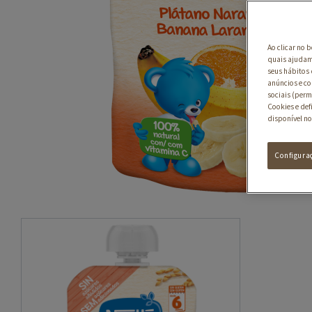
Ao clicar no 
quais ajudam 
seus hábitos 
anúncios e co
sociais (perm
Cookies e def
disponível no
Configura