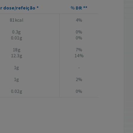
r dose/refeição *
%
DR **
81kcal
4%
0.3g
0%
0.01g
0%
18g
7%
12.3g
14%
1g
-
1g
2%
0.02g
0%