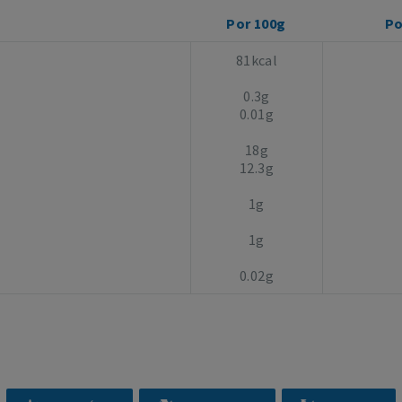
Por 100g
Po
81kcal
0.3g
0.01g
18g
12.3g
1g
1g
0.02g