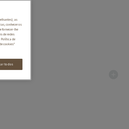
elhantes), as
ias, conhecer os
e fornecer-lhe
es de redes
 Política de
de cookies"
tar todos