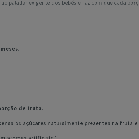
a ao paladar exigente dos bebés e faz com que cada porçã
 meses.
porção de fruta.
penas os açúcares naturalmente presentes na fruta e 
m aromas artificiais.*