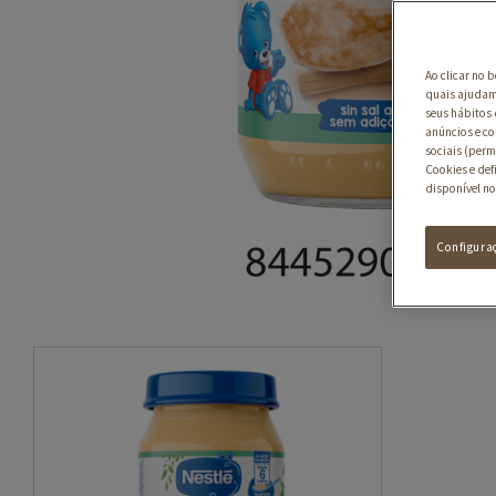
Ao clicar no 
quais ajudam 
seus hábitos 
anúncios e co
sociais (perm
Cookies e def
disponível no
Configura