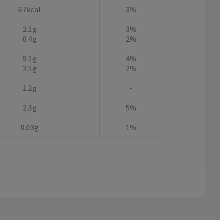
67kcal
3%
2.1g
3%
0.4g
2%
9.1g
4%
2.1g
2%
1.2g
-
2.3g
5%
0.03g
1%