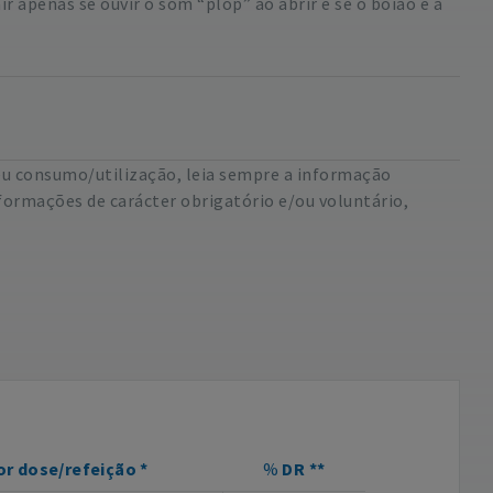
 apenas se ouvir o som “plop” ao abrir e se o boião e a
eu consumo/utilização, leia sempre a informação
formações de carácter obrigatório e/ou voluntário,
or dose/refeição *
%
DR **