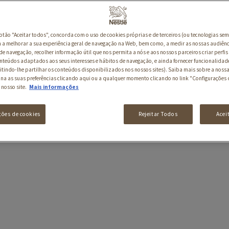
botão "Aceitar todos", concorda com o uso de cookies próprias e de terceiros (ou tecnologias sem
a melhorar a sua experiência geral de navegação na Web, bem como, a medir as nossas audiênc
de navegação, recolher informação útil que nos permita a nós e aos nossos parceiros criar perfis 
nteúdos adaptados aos seus interesses e hábitos de navegação, e ainda fornecer funcionalidad
itindo-lhe partilhar os conteúdos disponibilizados nos nossos sites). Saiba mais sobre a nossa
ina as suas preferências clicando aqui ou a qualquer momento clicando no link "Configurações 
 nosso site.
Mais informações
ções de cookies
Rejeitar Todos
Acei