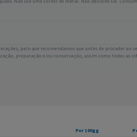
uado. Não use uma colher de metal. Não adicione sal. Consumir
lterações, pelo que recomendamos que antes de proceder ao s
lização, preparação e/ou conservação, assim como todas as in
Por 100gg
P