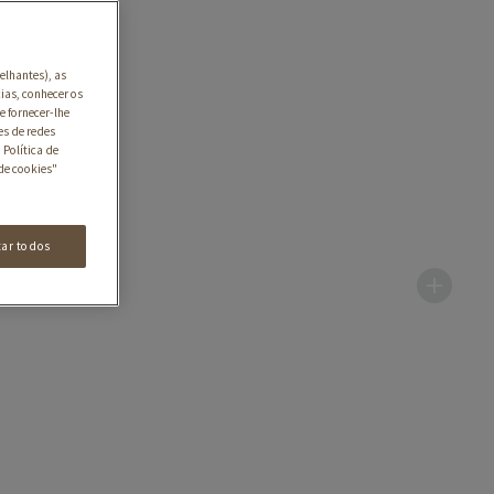
elhantes), as
ias, conhecer os
e fornecer-lhe
es de redes
 Política de
de cookies"
tar todos