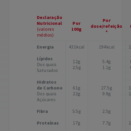
Declaração
Por
Nutricional
Por
dose/refeição
(valores
100g
*
médios)
Energia
431kcal
194kcal
Lípidos
12g
5.4g
Dos quais
2.5g
1.1g
Saturados
Hidratos
de Carbono
61g
27.5g
Dos quais
22g
9.9g
Açúcares
Fibra
5.5g
2.5g
Proteínas
17g
7.7g