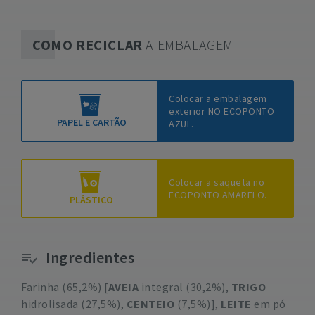
COMO RECICLAR
A EMBALAGEM
Colocar a embalagem
exterior NO ECOPONTO
PAPEL E CARTÃO
AZUL.
Colocar a saqueta no
ECOPONTO AMARELO.
PLÁSTICO
Ingredientes
Farinha (65,2%) [
AVEIA
integral (30,2%),
TRIGO
hidrolisada (27,5%),
CENTEIO
(7,5%)],
LEITE
em pó