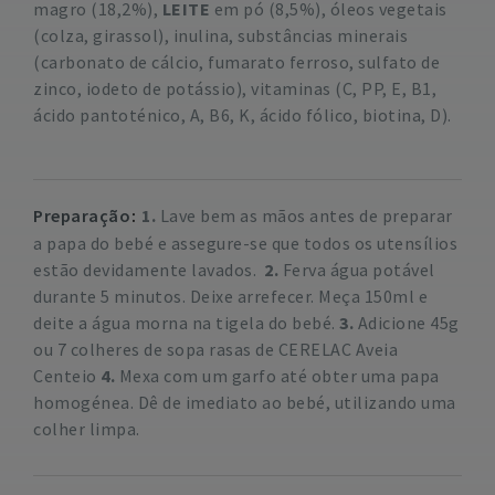
magro (18,2%),
LEITE
em pó (8,5%), óleos vegetais
(colza, girassol), inulina, substâncias minerais
(carbonato de cálcio, fumarato ferroso, sulfato de
zinco, iodeto de potássio), vitaminas (C, PP, E, B1,
ácido pantoténico, A, B6, K, ácido fólico, biotina, D).
Preparação
1.
Lave bem as mãos antes de preparar
a papa do bebé e assegure-se que todos os utensílios
estão devidamente lavados.
2.
Ferva água potável
durante 5 minutos. Deixe arrefecer. Meça 150ml e
deite a água morna na tigela do bebé.
3.
Adicione 45g
ou 7 colheres de sopa rasas de CERELAC Aveia
Centeio
4.
Mexa com um garfo até obter uma papa
homogénea. Dê de imediato ao bebé, utilizando uma
colher limpa.