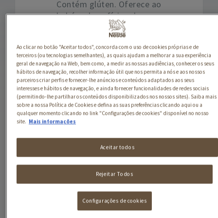
Contém glúten. Oferece ao
bebé os benefícios dos
cereais integrais
,
fundamentais na
Ao clicar no botão "Aceitar todos", concorda com o uso de cookies próprias e de
alimentação da pequena
terceiros (ou tecnologias semelhantes), as quais ajudam a melhorar a sua experiência
barriguinha do bebé, e o
geral de navegação na Web, bem como, a medir as nossas audiências, conhecer os seus
hábitos de navegação, recolher informação útil que nos permita a nós e aos nossos
sabor suave da
aveia
parceiros criar perfis e fornecer-lhe anúncios e conteúdos adaptados aos seus
combinado com o
centeio
.
interesses e hábitos de navegação, e ainda fornecer funcionalidades de redes sociais
Apresenta uma textura
(permitindo-lhe partilhar os conteúdos disponibilizados nos nossos sites). Saiba mais
sobre a nossa Política de Cookies e defina as suas preferências clicando aqui ou a
caseira, que ajuda o bebé
qualquer momento clicando no link "Configurações de cookies" disponível no nosso
na passagem para a
site.
Mais informações
alimentação à colher,
dando-lhe a conhecer
Aceitar todos
novos sabores e novas
consistências.
Rejeitar Todos
Alimento para bebé à
base de cereais
Configurações de cookies
especialmente