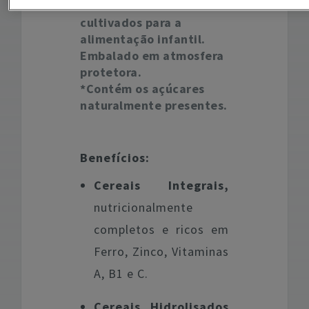
selecionados e
cultivados para a
alimentação infantil.
Embalado em atmosfera
protetora.
*Contém os açúcares
naturalmente presentes.
Benefícios:
Cereais Integrais,
nutricionalmente
completos e ricos em
Ferro, Zinco, Vitaminas
A, B1 e C.
Cereais Hidrolisados