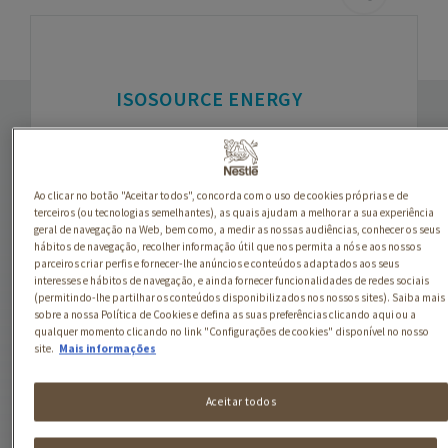
ISOSOURCE ENERGY
Dieta completa de alta
densidade calórica.
Indicado em situações de
Ao clicar no botão "Aceitar todos", concorda com o uso de cookies próprias e de
nutrição entérica a curto
terceiros (ou tecnologias semelhantes), as quais ajudam a melhorar a sua experiência
geral de navegação na Web, bem como, a medir as nossas audiências, conhecer os seus
prazo, patologia
hábitos de navegação, recolher informação útil que nos permita a nós e aos nossos
gastrointestinal,
parceiros criar perfis e fornecer-lhe anúncios e conteúdos adaptados aos seus
interesses e hábitos de navegação, e ainda fornecer funcionalidades de redes sociais
preparação do intestino
(permitindo-lhe partilhar os conteúdos disponibilizados nos nossos sites). Saiba mais
para exames de
sobre a nossa Política de Cookies e defina as suas preferências clicando aqui ou a
diagnóstico e cirurgia,
qualquer momento clicando no link "Configurações de cookies" disponível no nosso
site.
Mais informações
transição de N.
parentérica a N. entérica,
Aceitar todos
deficits nutricionais
relacionados com o