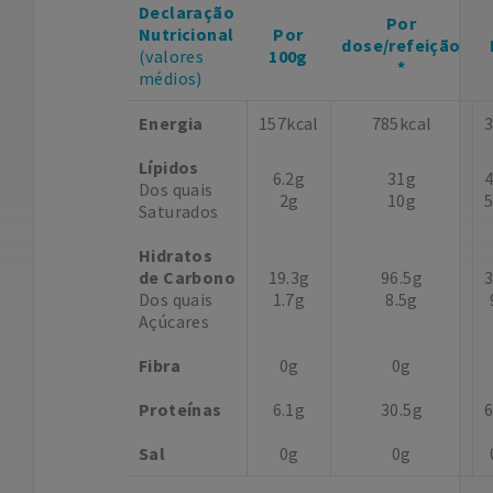
Declaração
Por
Nutricional
Por
dose/refeição
(valores
100g
*
médios)
Energia
157kcal
785kcal
Lípidos
6.2g
31g
Dos quais
2g
10g
Saturados
Hidratos
de Carbono
19.3g
96.5g
Dos quais
1.7g
8.5g
Açúcares
Fibra
0g
0g
Proteínas
6.1g
30.5g
Sal
0g
0g