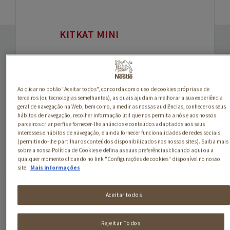
KITKAT MINI
Chocolate KITKAT com o
mesmo sabor de sempre,
Ao clicar no botão "Aceitar todos", concorda com o uso de cookies próprias e de
mas num formato mais
terceiros (ou tecnologias semelhantes), as quais ajudam a melhorar a sua experiência
pequeno. Ideal para um
geral de navegação na Web, bem como, a medir as nossas audiências, conhecer os seus
hábitos de navegação, recolher informação útil que nos permita a nós e aos nossos
mini break ou para
parceiros criar perfis e fornecer-lhe anúncios e conteúdos adaptados aos seus
interesses e hábitos de navegação, e ainda fornecer funcionalidades de redes sociais
partilhar com toda a
(permitindo-lhe partilhar os conteúdos disponibilizados nos nossos sites). Saiba mais
sobre a nossa Política de Cookies e defina as suas preferências clicando aqui ou a
família.
qualquer momento clicando no link "Configurações de cookies" disponível no nosso
site.
Mais informações
Produzido com cacau
Aceitar todos
sustentável proveniente
do Nestlé Cocoa Plan.
Rejeitar Todos