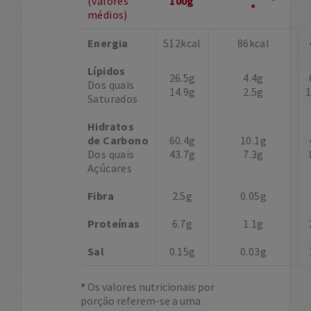
(valores
100g
*
médios)
Energia
512kcal
86kcal
Lípidos
26.5g
4.4g
Dos quais
14.9g
2.5g
Saturados
Hidratos
de Carbono
60.4g
10.1g
Dos quais
43.7g
7.3g
Açúcares
Fibra
2.5g
0.05g
Proteínas
6.7g
1.1g
Sal
0.15g
0.03g
Os valores nutricionais por
porção referem-se a uma