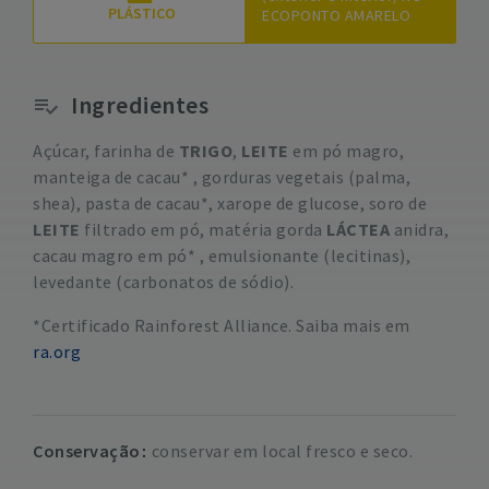
PLÁSTICO
ECOPONTO AMARELO
Ingredientes
Açúcar, farinha de
TRIGO
,
LEITE
em pó magro,
manteiga de cacau* , gorduras vegetais (palma,
shea), pasta de cacau*, xarope de glucose, soro de
LEITE
filtrado em pó, matéria gorda
LÁCTEA
anidra,
cacau magro em pó* , emulsionante (lecitinas),
levedante (carbonatos de sódio).
*Certificado Rainforest Alliance. Saiba mais em
ra.org
Conservação
conservar em local fresco e seco.