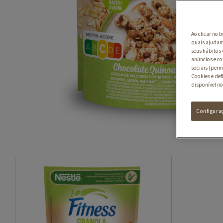
Ao clicar no 
quais ajudam 
seus hábitos 
anúncios e co
sociais (perm
Cookies e def
disponível no
Configura