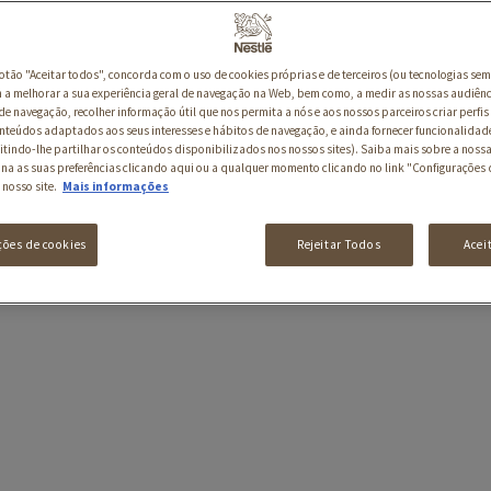
botão "Aceitar todos", concorda com o uso de cookies próprias e de terceiros (ou tecnologias sem
a melhorar a sua experiência geral de navegação na Web, bem como, a medir as nossas audiênc
de navegação, recolher informação útil que nos permita a nós e aos nossos parceiros criar perfis 
nteúdos adaptados aos seus interesses e hábitos de navegação, e ainda fornecer funcionalidad
itindo-lhe partilhar os conteúdos disponibilizados nos nossos sites). Saiba mais sobre a nossa
ina as suas preferências clicando aqui ou a qualquer momento clicando no link "Configurações 
 nosso site.
Mais informações
ções de cookies
Rejeitar Todos
Acei