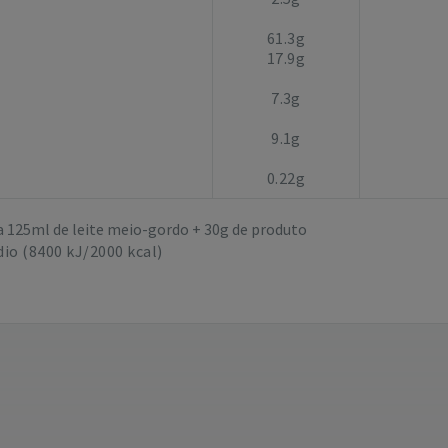
61.3g
17.9g
7.3g
9.1g
0.22g
a 125ml de leite meio-gordo + 30g de produto
io (8400 kJ/2000 kcal)