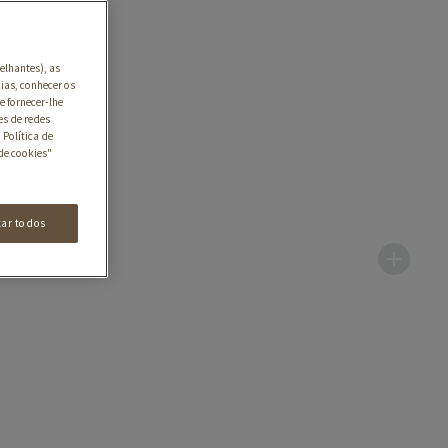
elhantes), as
ias, conhecer os
e fornecer-lhe
es de redes
 Política de
de cookies"
tar todos