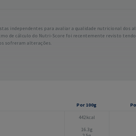
istas independentes para avaliar a qualidade nutricional dos
mo de cálculo do Nutri-Score foi recentemente revisto tend
os sofreram alterações.
Por 100g
Po
442kcal
16.3g
2.5g