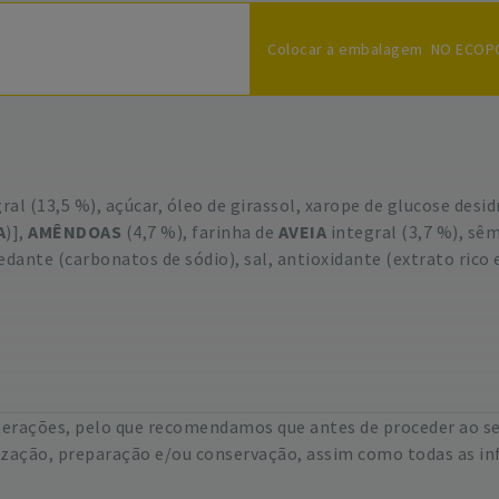
Colocar a embalagem NO ECO
ral (13,5 %), açúcar, óleo de girassol, xarope de glucose desi
A
)],
AMÊNDOAS
(4,7 %), farinha de
AVEIA
integral (3,7 %), sêm
edante (carbonatos de sódio), sal, antioxidante (extrato rico 
lterações, pelo que recomendamos que antes de proceder ao s
lização, preparação e/ou conservação, assim como todas as in