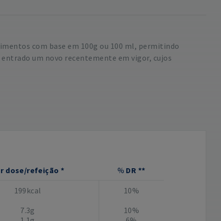
 alimentos com base em 100g ou 100 ml, permitindo
o entrado um novo recentemente em vigor, cujos
r dose/refeição *
%
DR **
199kcal
10%
7.3g
10%
1.1g
6%