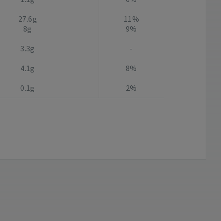
27.6g
11%
8g
9%
3.3g
-
4.1g
8%
0.1g
2%