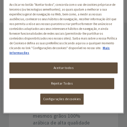
Ao clicar no botão "Aceitar todos", concorda com o uso de cookies próprias e de
terceiros (ou tecnologias semelhantes), as quais ajudam a melhorar a sua
experiência geral de navegação na Web, bem como, a medir as nossas
audiências, conhecer os seus hábitos de navegação, recolher informação útil que
nos permita a nós e aos nossos parceiros criar perfis e fornecer-lhe anúncios e
STARBUCKS® WHITE
conteúdos adaptados aos seus interesses e hábitos de navegação, e ainda
MOCHA BY NESCAFÉ®
fornecer funcionalidades de redes sociais (permitindo-lhe partilhar os
conteúdos disponibilizados nos nossos sites). Saiba mais sobre a nossa Política
DOLCE GUSTO®
de Cookies e defina as suas preferências clicando aqui ou a qualquer momento
clicando no link "Configurações de cookies" disponível no nosso site.
Mais
informações
STARBUCKS® White Mocha
by NESCAFÉ® Dolce Gusto®
tem a combinação
Aceitar todos
perfeita de leite e sabor de
chocolate branco, coroado
Rejeitar Todos
por uma fina camada de
espuma que te fará
Configurações de cookies
desfrutar desta receita
clássica elaborada com os
mesmos grãos 100%
arábica de alta qualidade