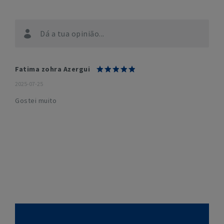
Dá a tua opinião...
Fatima zohra Azergui
2025-07-25
Gostei muito