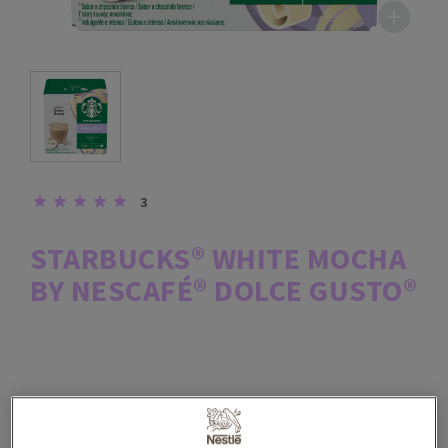
3
STARBUCKS® WHITE MOCHA
BY NESCAFÉ® DOLCE GUSTO®