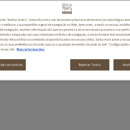
botão "Aceitar todos", concorda com o uso de cookies próprias e de terceiros (ou tecnologias sem
a melhorar a sua experiência geral de navegação na Web, bem como, a medir as nossas audiênc
de navegação, recolher informação útil que nos permita a nós e aos nossos parceiros criar perfis 
nteúdos adaptados aos seus interesses e hábitos de navegação, e ainda fornecer funcionalidad
itindo-lhe partilhar os conteúdos disponibilizados nos nossos sites). Saiba mais sobre a nossa
ina as suas preferências clicando aqui ou a qualquer momento clicando no link "Configurações 
 nosso site.
Mais informações
ções de cookies
Rejeitar Todos
Acei