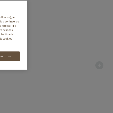
elhantes), as
ias, conhecer os
e fornecer-lhe
es de redes
 Política de
de cookies"
tar todos