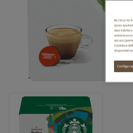
Ao clicar no 
quais ajudam 
seus hábitos 
anúncios e co
sociais (perm
Cookies e def
disponível no
Configura