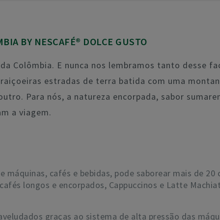
MBIA BY NESCAFÉ® DOLCE GUSTO
 da Colômbia. E nunca nos lembramos tanto desse f
traiçoeiras estradas de terra batida com uma monta
utro. Para nós, a natureza encorpada, sabor sumarent
am a viagem.
máquinas, cafés e bebidas, pode saborear mais de 20 c
s, cafés longos e encorpados, Cappuccinos e Latte Mach
 aveludados graças ao sistema de alta pressão das máq