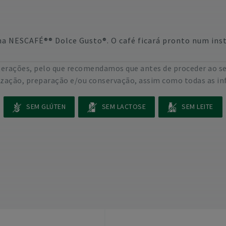
a NESCAFÉ®® Dolce Gusto®. O café ficará pronto num ins
lterações, pelo que recomendamos que antes de proceder ao s
lização, preparação e/ou conservação, assim como todas as in
SEM GLÚTEN
SEM LACTOSE
SEM LEITE