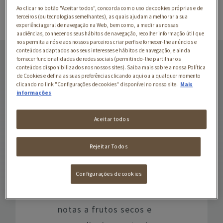
Ao clicar no botão "Aceitar todos", concorda com o uso de cookies próprias e de
terceiros (ou tecnologias semelhantes), as quais ajudam a melhorar a sua
experiência geral de navegação na Web, bem como, a medir as nossas
audiências, conhecer os seus hábitos de navegação, recolher informação útil que
nos permita a nós e aos nossos parceiros criar perfis e fornecer-lhe anúncios e
STARBUCKS® HOUSE
conteúdos adaptados aos seus interesses e hábitos de navegação, e ainda
BLEND BY
fornecer funcionalidades de redes sociais (permitindo-lhe partilhar os
conteúdos disponibilizados nos nossos sites). Saiba mais sobre a nossa Política
NESPRESSO®
de Cookies e defina as suas preferências clicando aqui ou a qualquer momento
clicando no link "Configurações de cookies" disponível no nosso site.
Mais
informações
Aparentemente simples.
Um blend de grãos da
Aceitar todos
América Latina torrados,
que lhe conferem uma
Rejeitar Todos
cor castanha escura e um
Configurações de cookies
aspeto brilhante.
Carregado de sabor, com
notas a frutos secos e