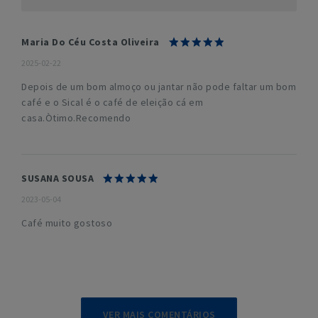
Maria Do Céu Costa Oliveira
2025-02-22
Depois de um bom almoço ou jantar não pode faltar um bom
café e o Sical é o café de eleição cá em
casa.Òtimo.Recomendo
SUSANA SOUSA
2023-05-04
Café muito gostoso
VER MAIS COMENTÁRIOS