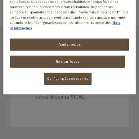
conteúdos adaptados aos seus interesses e hábitos de navegação, e ainda
fornecer funcionalidades de redes sociais (permitindo-lhe partilhar os
conteúdos disponibilizados nos nossos sites). Saiba mais sobre a nossa Política
de Cookies e defina as suas preferências clicando aqui ou a qualquer momento
clicando no link "Configurações de cookies" disponível no nosso site.
Mais
informações
SICAL 5 ESTRELAS
CLASSICO GRÃO 1KG
Aceitar todos
O clássico sabor do café
SICAL, numa combinação
Rejeitar Todos
singular de variedades
Robustas de África e
Configurações de cookies
Arábicas do Brasil. O sabor
e aroma inconfundiveis de
cada chávena SICAL.