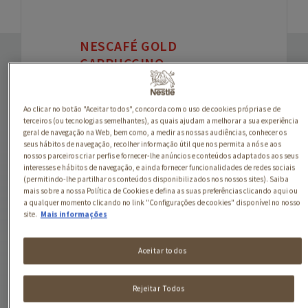
NESCAFÉ GOLD
CAPPUCCINO
Descubra NESCAFÉ® GOLD
Cappuccino, uma
Ao clicar no botão "Aceitar todos", concorda com o uso de cookies próprias e de
terceiros (ou tecnologias semelhantes), as quais ajudam a melhorar a sua experiência
combinação perfeita com
geral de navegação na Web, bem como, a medir as nossas audiências, conhecer os
ingredientes de origem
seus hábitos de navegação, recolher informação útil que nos permita a nós e aos
nossos parceiros criar perfis e fornecer-lhe anúncios e conteúdos adaptados aos seus
natural, cuidadosamente
interesses e hábitos de navegação, e ainda fornecer funcionalidades de redes sociais
seleccionados para obter
(permitindo-lhe partilhar os conteúdos disponibilizados nos nossos sites). Saiba
um cappuccino cremoso e
mais sobre a nossa Política de Cookies e defina as suas preferências clicando aqui ou
a qualquer momento clicando no link "Configurações de cookies" disponível no nosso
delicioso. O seu segredo
site.
Mais informações
está na associação
perfeita do aroma dos
Aceitar todos
grãos de café arábica com
a intensidade dos grãos de
robusta que, juntamente
Rejeitar Todos
com a cremosidade de um