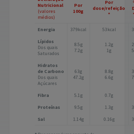
Por
Nutricional
Por
dose/refeição
(valores
100g
*
médios)
Energia
379kcal
53kcal
Lípidos
8.5g
1.2g
Dos quais
7.2g
1g
Saturados
Hidratos
de Carbono
63g
8.8g
Dos quais
47.2g
6.6g
Açúcares
Fibra
5.1g
0.7g
Proteínas
9.5g
1.3g
Sal
1.14g
0.16g