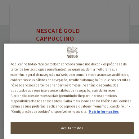
NESCAFÉ GOLD
CAPPUCCINO
DESCAFEINADO
Descubra o novo NESCAFÉ
Ao clicar no botão "Aceitar todos", concorda com o uso de cookies próprias e de
GOLD CAPPUCCINO
terceiros (ou tecnologias semelhantes), as quais ajudam a melhorar a sua
Descafeinado, uma
experiência geral de navegação na Web, bem como, a medir as nossas audiências,
conhecer os seus hábitos de navegação, recolher informação útil que nos permita a
seleção equilibrada com
nós e aos nossos parceiros criar perfis e fornecer-lhe anúncios e conteúdos
ingredientes de
origem
adaptados aos seus interesses e hábitos de navegação, e ainda fornecer
natural.
O blend perfeito
funcionalidades de redes sociais (permitindo-lhe partilhar os conteúdos
disponibilizados nos nossos sites). Saiba mais sobre a nossa Política de Cookies e
de grãos de Arábica e
defina as suas preferências clicando aqui ou a qualquer momento clicando no link
Robusta, enriquecidos
"Configurações de cookies" disponível no nosso site.
Mais informações
com
um pouco de leite
para uma textura cremosa
Aceitar todos
e uma experiência