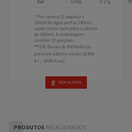
Sal
0.09g
0.17g
3
Por caneca (1 saqueta +
150ml de água perfaz 180ml;
usado como base para o cálculo
de 100ml). A embalagem
contém 10 porções.
DR-Doses de Referência
para um adulto médio (8400
kJ / 2000 kcal).
SEM GLÚTEN
PRODUTOS
RELACIONADOS