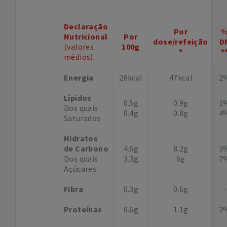
Declaração
Por
Nutricional
Por
dose/refeição
D
(valores
100g
*
*
médios)
Energia
26kcal
47kcal
2
Lípidos
0.5g
0.9g
1
Dos quais
0.4g
0.8g
4
Saturados
Hidratos
de Carbono
4.6g
8.2g
3
Dos quais
3.3g
6g
7
Açúcares
Fibra
0.3g
0.6g
-
Proteínas
0.6g
1.1g
2