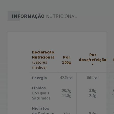
INFORMAÇÃO
NUTRICIONAL
Declaração
Por
Nutricional
Por
dose/refeição
(valores
100g
*
médios)
Energia
424kcal
86kcal
Lípidos
20.2g
3.9g
Dos quais
11.8g
2.4g
Saturados
Hidratos
de Carbono
36g
8.4g