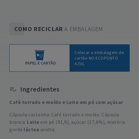
COMO RECICLAR
A EMBALAGEM
Colocar a embalagem de
cartão NO ECOPONTO
PAPEL E CARTÃO
AZUL
Ingredientes
Café torrado e moído e Leite em pó com açúcar
Cápsula castanha: Café torrado e moído. Cápsula
branca:
Leite
em pó (81,9), açúcar (17,6%), matéria
gorda
láctea
anidra.