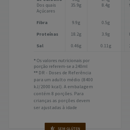
Dos quais
35.9g
8.4g
Açúcares
Fibra
9.9g
0.5g
Proteínas
18.2g
3.9g
Sal
0.46g
0.11g
Os valores nutricionais por
porção referem-se a 240ml
DR - Doses de Referência
para um adulto médio (8400
kJ/2000 kcal). A embalagem
contém 8 porções. Para
crianças as porções devem
ser ajustadas à idade
SEM GLÚTEN