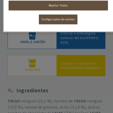
Rejeitar Todos
COMO RECICLAR
A EMBALAGEM
Configurações de cookies
Colocar a embalagem
exterior NO ECOPONTO
PAPEL E CARTÃO
AZUL
Colocar os invólucros
NO ECOPONTO AMARELO
PLÁSTICO
Ingredientes
TRIGO
integral (21,1 %), farinha de
TRIGO
integral
(13,9 %), xarope de glucose, arroz (11,9 %), açúcar,