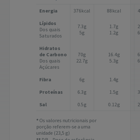
Energia
376kcal
88kcal
Lípidos
7.3g
1.7g
Dos quais
5g
1.2g
Saturados
Hidratos
de Carbono
70g
16.4g
Dos quais
22.7g
5.3g
Açúcares
Fibra
6g
1.4g
Proteínas
6.3g
1.5g
Sal
0.5g
0.12g
Os valores nutricionais por
porção referem-se a uma
unidade (23,5 g)
DR - Dose de referência