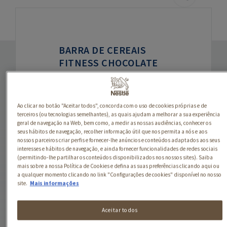
BARRA DE CEREAIS
FITNESS CHOCOLATE
BANANA
Barra de Cereais Fitness
Ao clicar no botão "Aceitar todos", concorda com o uso de cookies próprias e de
Chocolate Banana. Barra
terceiros (ou tecnologias semelhantes), as quais ajudam a melhorar a sua experiência
de cereais com chocolate
geral de navegação na Web, bem como, a medir as nossas audiências, conhecer os
seus hábitos de navegação, recolher informação útil que nos permita a nós e aos
e banana, 5 vitaminas,
nossos parceiros criar perfis e fornecer-lhe anúncios e conteúdos adaptados aos seus
ferro e cálcio.
interesses e hábitos de navegação, e ainda fornecer funcionalidades de redes sociais
(permitindo-lhe partilhar os conteúdos disponibilizados nos nossos sites). Saiba
mais sobre a nossa Política de Cookies e defina as suas preferências clicando aqui ou
a qualquer momento clicando no link "Configurações de cookies" disponível no nosso
site.
Mais informações
Aceitar todos