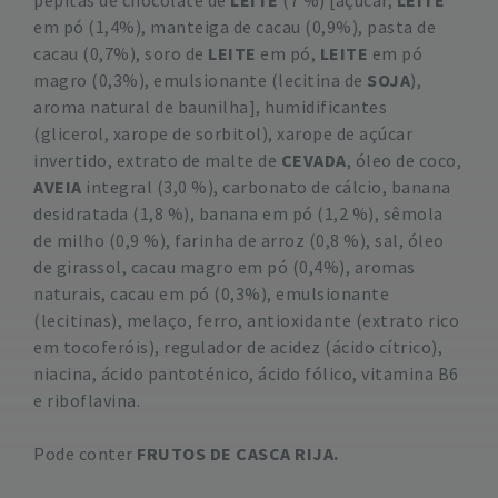
pepitas de chocolate de
LEITE
(7 %) [açúcar,
LEITE
em pó (1,4%), manteiga de cacau (0,9%), pasta de
cacau (0,7%), soro de
LEITE
em pó,
LEITE
em pó
magro (0,3%), emulsionante (lecitina de
SOJA
),
aroma natural de baunilha], humidificantes
(glicerol, xarope de sorbitol), xarope de açúcar
invertido, extrato de malte de
CEVADA
, óleo de coco,
AVEIA
integral (3,0 %), carbonato de cálcio, banana
desidratada (1,8 %), banana em pó (1,2 %), sêmola
de milho (0,9 %), farinha de arroz (0,8 %), sal, óleo
de girassol, cacau magro em pó (0,4%), aromas
naturais, cacau em pó (0,3%), emulsionante
(lecitinas), melaço, ferro, antioxidante (extrato rico
em tocoferóis), regulador de acidez (ácido cítrico),
niacina, ácido pantoténico, ácido fólico, vitamina B6
e riboflavina.
Pode conter
FRUTOS DE CASCA RIJA.