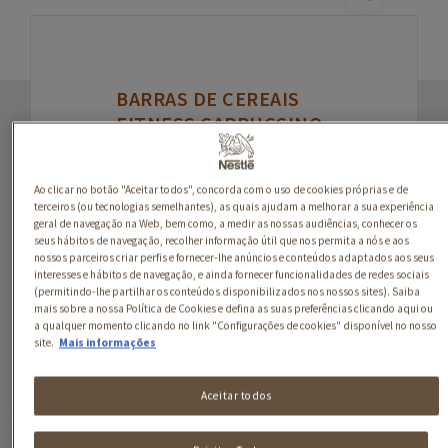
BARRAS DE CEREAIS
FITNESS CAPPUCCINO
Barra de cereais com
pepitas de chocolate
Ao clicar no botão "Aceitar todos", concorda com o uso de cookies próprias e de
terceiros (ou tecnologias semelhantes), as quais ajudam a melhorar a sua experiência
branco, café e camada à
geral de navegação na Web, bem como, a medir as nossas audiências, conhecer os
base de leite (12 %).
seus hábitos de navegação, recolher informação útil que nos permita a nós e aos
nossos parceiros criar perfis e fornecer-lhe anúncios e conteúdos adaptados aos seus
interesses e hábitos de navegação, e ainda fornecer funcionalidades de redes sociais
Formato Disponível:
(permitindo-lhe partilhar os conteúdos disponibilizados nos nossos sites). Saiba
Embalagens de 4x23,5g
mais sobre a nossa Política de Cookies e defina as suas preferências clicando aqui ou
a qualquer momento clicando no link "Configurações de cookies" disponível no nosso
site.
Mais informações
Aceitar todos