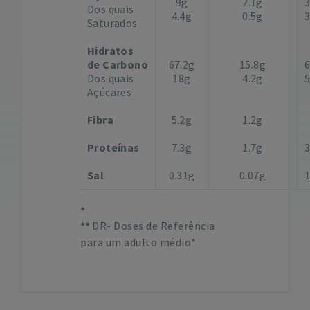
9g
2.1g
Dos quais
4.4g
0.5g
Saturados
Hidratos
de Carbono
67.2g
15.8g
Dos quais
18g
4.2g
Açúcares
Fibra
5.2g
1.2g
Proteínas
7.3g
1.7g
Sal
0.31g
0.07g
DR- Doses de Referência
para um adulto médio*