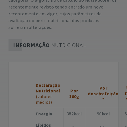
categoria. O algoritmo de cálculo do Nutri-Score foi
recentemente revisto tendo entrado um novo
recentemente em vigor, cujos parâmetros de
avaliação do perfil nutricional dos produtos
sofreram alterações.
INFORMAÇÃO
NUTRICIONAL
Declaração
Por
Nutricional
Por
dose/refeição
(valores
100g
*
médios)
Energia
382kcal
90kcal
Lípidos