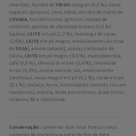
invertido, farinha de
TRIGO
integral (6,2 %), óleos
vegetais (girassol, coco, shea), extrato de malte de
CEVADA
, humidificantes (glicerol, xarope de
sorbitol), pepitas de chocolate branco (5,0 %)
[açúcar,
LEITE
em pó (1,2 %), manteiga de cacau
(1,0%),
LEITE
em pó magro, emulsionante (lecitina
de
SOJA
), aroma natural], açúcar, carbonato de
cálcio,
LEITE
em pó magro (3,4 %), maltodextrina,
café (0,6 %), sêmola de milho (0,4 %), farinha de
arroz (0,3%), aroma natural, sal, emulsionante
(lecitinas), cacau magro em pó (0,1 %), cacau em pó
(0,1 %), melaço, ferro, antioxidante (extrato rico em
tocoferóis), niacina, ácido pantoténico, ácido fólico,
vitamina B6 e riboflavina.
Conservação
conservar num local fresco e seco,
consumir de preferência antes do fim da data