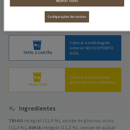
Rejeitar Todos
Configurações de cookies
COMO RECICLAR
A EMBALAGEM
Colocar a embalagem
exterior NO ECOPONTO
PAPEL E CARTÃO
AZUL
Colocar os invólucros
NO ECOPONTO AMARELO
PLÁSTICO
Ingredientes
TRIGO
integral (21,9 %), xarope de glucose, arroz
(12,4 %),
AVEIA
integral (11,2 %), xarope de açúcar