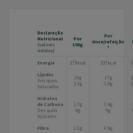
Declaração
Por
Nutricional
Por
dose/refeição
(valores
100g
*
médios)
Energia
279kcal
237kcal
Lípidos
20g
17g
Dos quais
2.3g
1.9g
Saturados
Hidratos
de Carbono
1.7g
1.4g
Dos quais
0g
0g
Açúcares
Fibra
1.1g
0.9g