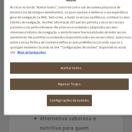
atum para as receitas
Ao clicar no botão "Aceitar todos", concorda com o uso de cookies próprias e de
tradicionais, seja em
terceiros (ou tecnologias semelhantes), as quais ajudam a melhorar a sua experiência
pratos quentes ou frios,
geral de navegação na Web, bem como, a medir as nossas audiências, conhecer os seus
incluindo toppings para
hábitos de navegação, recolher informação útil que nos permita a nós e aos nossos
parceiros criar perfis e fornecer-lhe anúncios e conteúdos adaptados aos seus
pizza, saladas, sanduíches
interesses e hábitos de navegação, e ainda fornecer funcionalidades de redes sociais
e wraps.
(permitindo-lhe partilhar os conteúdos disponibilizados nos nossos sites). Saiba mais
sobre a nossa Política de Cookies e defina as suas preferências clicando aqui ou a
qualquer momento clicando no link "Configurações de cookies" disponível no nosso
Toda a
gama GARDEN
site.
Mais informações
GOURMET
é muito fácil e
rápida de preparar. Vê
Aceitar todos
todas as deliciosas
receitas vegetarianas
GARDEN GOURMET
que
Rejeitar Todos
temos para ti.
Configurações de cookies
Benefícios:
Alternativa saborosa e
nutritiva para quem