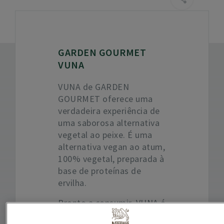
GARDEN GOURMET
VUNA
VUNA de GARDEN
GOURMET oferece uma
verdadeira experiência de
uma saborosa alternativa
vegetal ao peixe. É uma
alternativa vegan ao atum,
100% vegetal, preparada à
base de proteínas de
ervilha.
Pronto a consumir, VUNA é
uma excelente opção ao