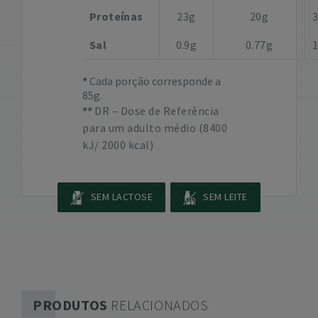
Proteínas
23g
20g
Sal
0.9g
0.77g
Cada porção corresponde a
85g.
DR – Dose de Referência
para um adulto médio (8400
kJ/ 2000 kcal)
SEM LACTOSE
SEM LEITE
PRODUTOS
RELACIONADOS