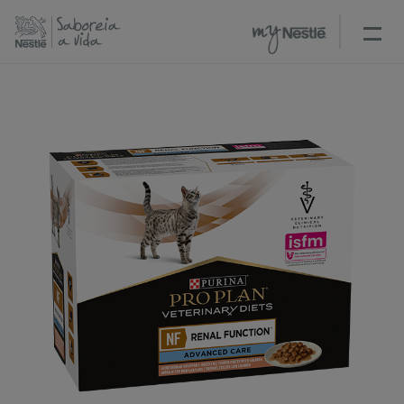
Passar
para
o
conteúdo
principal