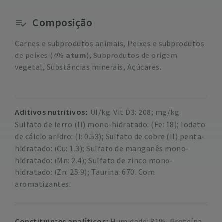
Composição
Carnes e subprodutos animais, Peixes e subprodutos
de peixes (4%
atum
), Subprodutos de origem
vegetal, Substâncias minerais, Açúcares.
Aditivos nutritivos
UI/kg: Vit D3: 208; mg/kg:
Sulfato de ferro (II) mono-hidratado: (Fe: 18); Iodato
de cálcio anidro: (I: 0.53); Sulfato de cobre (II) penta-
hidratado: (Cu: 1.3); Sulfato de manganês mono-
hidratado: (Mn: 2.4); Sulfato de zinco mono-
hidratado: (Zn: 25.9); Taurina: 670. Com
aromatizantes.
Constituintes analíticos
Humidade: 81%, Proteína