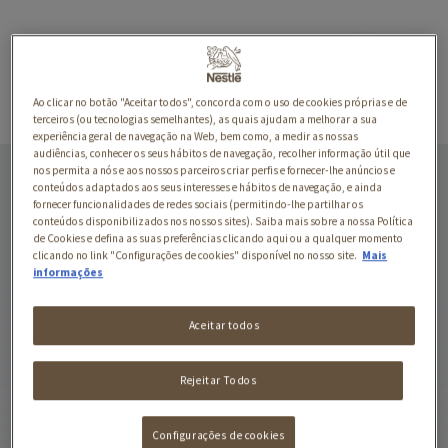
Ao clicar no botão "Aceitar todos", concorda com o uso de cookies próprias e de
terceiros (ou tecnologias semelhantes), as quais ajudam a melhorar a sua
experiência geral de navegação na Web, bem como, a medir as nossas
audiências, conhecer os seus hábitos de navegação, recolher informação útil que
MOUSSE COM ATUM E
nos permita a nós e aos nossos parceiros criar perfis e fornecer-lhe anúncios e
UMA CASCATA DE
conteúdos adaptados aos seus interesses e hábitos de navegação, e ainda
fornecer funcionalidades de redes sociais (permitindo-lhe partilhar os
MOLHO
conteúdos disponibilizados nos nossos sites). Saiba mais sobre a nossa Política
de Cookies e defina as suas preferências clicando aqui ou a qualquer momento
GOURMET REVELATIONS é
clicando no link "Configurações de cookies" disponível no nosso site.
Mais
informações
uma elegante gama de
sublimes delícias para o
seu Gato, com uma forma
Aceitar todos
perfeita para um momento
de refeição requintado.
Rejeitar Todos
Configurações de cookies