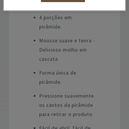
Benefícios:
4 porções em
pirâmide.
Mousse suave e tenra -
Delicioso molho em
cascata.
Forma única de
pirâmide.
Pressione suavemente
os cantos da pirâmide
para retirar o produto.
Fácil de abril, fácil de