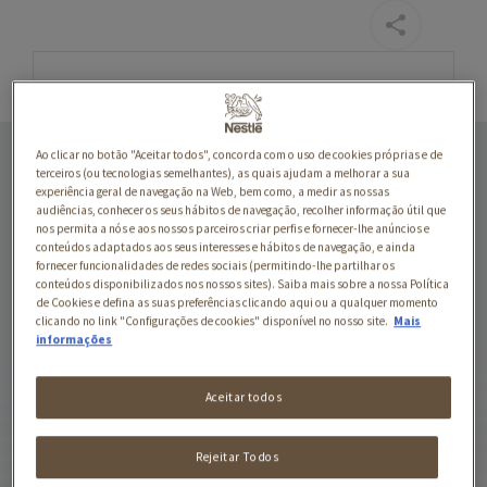
PEDACINHOS EM
Ao clicar no botão "Aceitar todos", concorda com o uso de cookies próprias e de
MOLHO COM VACA
terceiros (ou tecnologias semelhantes), as quais ajudam a melhorar a sua
experiência geral de navegação na Web, bem como, a medir as nossas
audiências, conhecer os seus hábitos de navegação, recolher informação útil que
GOURMET Gold
nos permita a nós e aos nossos parceiros criar perfis e fornecer-lhe anúncios e
Pedacinhos em Molho são
conteúdos adaptados aos seus interesses e hábitos de navegação, e ainda
tenros pedaços com vaca,
fornecer funcionalidades de redes sociais (permitindo-lhe partilhar os
conteúdos disponibilizados nos nossos sites). Saiba mais sobre a nossa Política
frango, salmão e outros
de Cookies e defina as suas preferências clicando aqui ou a qualquer momento
requintados sabores,
clicando no link "Configurações de cookies" disponível no nosso site.
Mais
informações
suavemente cozinhados na
perfeição e imersos num
apetitoso molho para
Aceitar todos
oferecer ao seu gato o
prazer de um sabor rico e
Rejeitar Todos
fabuloso. Todas as