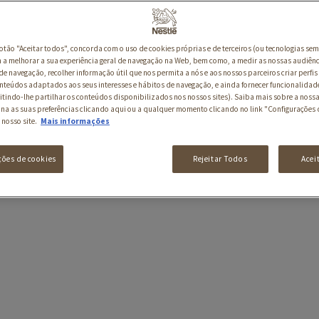
botão "Aceitar todos", concorda com o uso de cookies próprias e de terceiros (ou tecnologias sem
a melhorar a sua experiência geral de navegação na Web, bem como, a medir as nossas audiênc
de navegação, recolher informação útil que nos permita a nós e aos nossos parceiros criar perfis 
nteúdos adaptados aos seus interesses e hábitos de navegação, e ainda fornecer funcionalidad
itindo-lhe partilhar os conteúdos disponibilizados nos nossos sites). Saiba mais sobre a nossa
ina as suas preferências clicando aqui ou a qualquer momento clicando no link "Configurações 
 nosso site.
Mais informações
ções de cookies
Rejeitar Todos
Acei