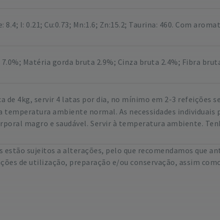
e: 8.4; I: 0.21; Cu:0.73; Mn:1.6; Zn:15.2; Taurina: 460. Com aroma
7.0%; Matéria gorda bruta 2.9%; Cinza bruta 2.4%; Fibra brut
a de 4kg, servir 4 latas por dia, no mínimo em 2-3 refeições 
temperatura ambiente normal. As necessidades individuais po
rporal magro e saudável.
Servir à temperatura ambiente. Tenh
 estão sujeitos a alterações, pelo que recomendamos que ant
ações de utilização, preparação e/ou conservação, assim como