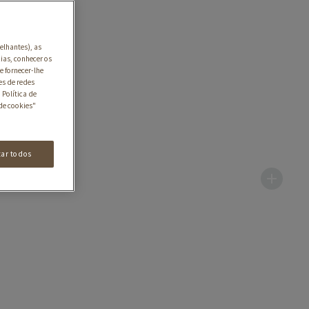
elhantes), as
ias, conhecer os
e fornecer-lhe
es de redes
 Política de
de cookies"
tar todos