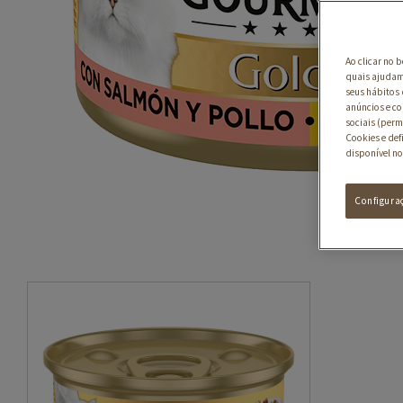
Ao clicar no 
quais ajudam 
seus hábitos 
anúncios e co
sociais (perm
Cookies e def
disponível no
Configura