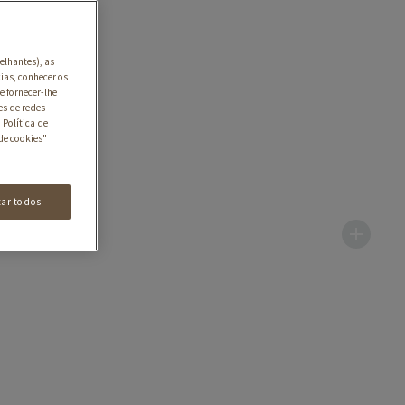
elhantes), as
ias, conhecer os
e fornecer-lhe
es de redes
 Política de
de cookies"
tar todos