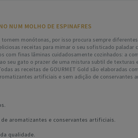
ANO NUM MOLHO DE ESPINAFRES
 tornem monótonas, por isso procura sempre diferentes al
iciosas receitas para mimar o seu sofisticado paladar 
s com finas lâminas cuidadosamente cozinhados: a com
 ao seu gato o prazer de uma mistura subtil de textura
! Todas as receitas de GOURMET Gold são elaboradas com
matizantes artificiais e sem adição de conservantes art
os.
de aromatizantes e conservantes artificiais.
da qualidade.