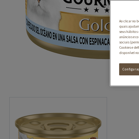
Ao clicar no 
quais ajudam 
seus hábitos 
anúncios e co
sociais (perm
Cookies e def
disponível no
Configura