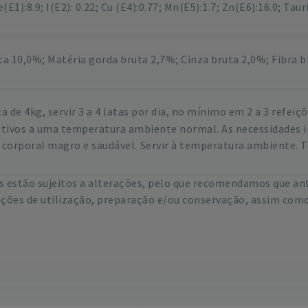
e(E1):8.9; I(E2): 0.22; Cu (E4):0.77; Mn(E5):1.7; Zn(E6):16.0; T
a 10,0%; Matéria gorda bruta 2,7%; Cinza bruta 2,0%; Fibra b
 de 4kg, servir 3 a 4 latas por dia, no mínimo em 2 a 3 refe
ivos a uma temperatura ambiente normal. As necessidades ind
 corporal magro e saudável.
Servir à temperatura ambiente. T
 estão sujeitos a alterações, pelo que recomendamos que ant
ações de utilização, preparação e/ou conservação, assim como