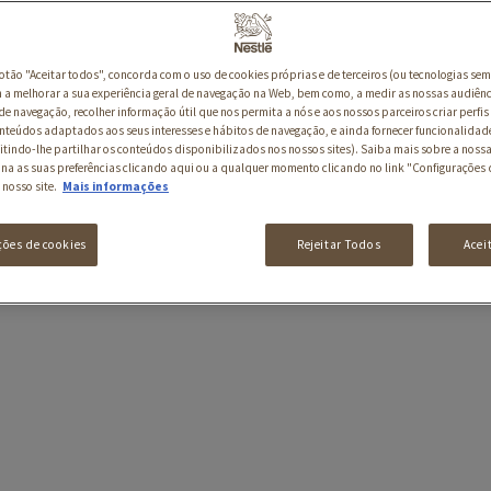
botão "Aceitar todos", concorda com o uso de cookies próprias e de terceiros (ou tecnologias sem
a melhorar a sua experiência geral de navegação na Web, bem como, a medir as nossas audiênc
de navegação, recolher informação útil que nos permita a nós e aos nossos parceiros criar perfis 
nteúdos adaptados aos seus interesses e hábitos de navegação, e ainda fornecer funcionalidad
itindo-lhe partilhar os conteúdos disponibilizados nos nossos sites). Saiba mais sobre a nossa
ina as suas preferências clicando aqui ou a qualquer momento clicando no link "Configurações 
 nosso site.
Mais informações
ções de cookies
Rejeitar Todos
Acei