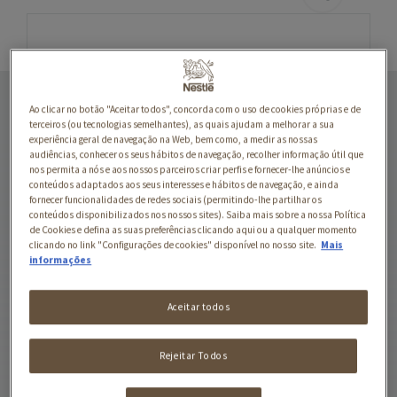
BANQUETE DO MAR
Ao clicar no botão "Aceitar todos", concorda com o uso de cookies próprias e de
FELIX Fantastic é uma
terceiros (ou tecnologias semelhantes), as quais ajudam a melhorar a sua
experiência geral de navegação na Web, bem como, a medir as nossas
gama de irresístíveis
audiências, conhecer os seus hábitos de navegação, recolher informação útil que
refeições, tão saborosas e
nos permita a nós e aos nossos parceiros criar perfis e fornecer-lhe anúncios e
conteúdos adaptados aos seus interesses e hábitos de navegação, e ainda
tentadoras que podiam ter
fornecer funcionalidades de redes sociais (permitindo-lhe partilhar os
sido cozinhadas por si!
conteúdos disponibilizados nos nossos sites). Saiba mais sobre a nossa Política
Cada receita, feita com
de Cookies e defina as suas preferências clicando aqui ou a qualquer momento
clicando no link "Configurações de cookies" disponível no nosso site.
Mais
ingredientes de qualidade,
informações
tem tenros pedaços em
gelatina para uma
Aceitar todos
saborosa refeição que o
seu gato vai adorar! FELIX
Rejeitar Todos
Fantastic está disponível
numa variada gama de