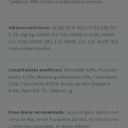
*pedaços: 40% Carnes e subprodutos animais.
Aditivos nutritivos
UI/kg: Vit A: 655; Vit D3: 100; Vit
E: 15; mg/kg: 3b103: (Fe: 7.6); 3b202: (I: 0.19); 3b405:
(Cu: 0.66); 3b503: (Mn: 1.5); 3b605: (Zn: 13); 3a370: 413.
Com aromatizantes.
Constituintes analíticos
Humidade: 82%, Proteína
bruta: 11.5%, Matéria gorda bruta: 2.5%, Cinza bruta:
2.5%, Fibra bruta: 0.05%, Ácidos gordos Ómega-6:
0.4%, Valor EM: 75 / 100kcal / g.
Dose diária recomendada
para um gato adulto com
cerca de 4kg, servir 4 saquetas por dia, no mínimo em
2 refeições separadas. As doses médias