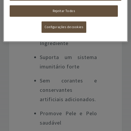
de tamanho médio ou
Rejeitar Todos
grande.
Configurações de cookies
Vaca como 1º
Ingrediente
Suporta um sistema
imunitário forte
Sem corantes e
conservantes
artificiais adicionados.
Promove Pele e Pelo
saudável