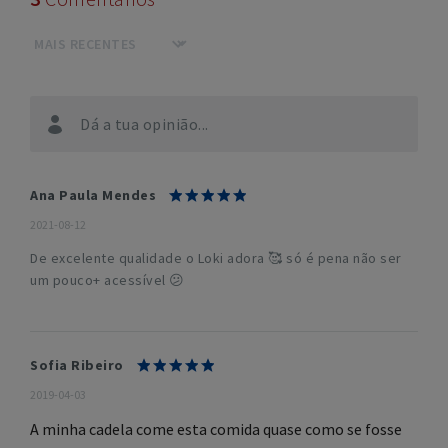
Dá a tua opinião...
Ana Paula Mendes
2021-08-12
De excelente qualidade o Loki adora 🥰 só é pena não ser
um pouco+ acessível 😕
Sofia Ribeiro
2019-04-03
A minha cadela come esta comida quase como se fosse