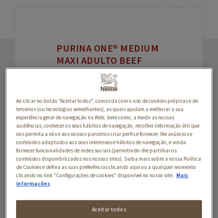
PURINA ONE® MEDIUM
MAXI ADULTO BEEF
Desenvolvido por
especialistas Purina,
Ao clicar no botão "Aceitar todos", concorda com o uso de cookies próprias e de
terceiros (ou tecnologias semelhantes), as quais ajudam a melhorar a sua
PURINA ONE®
experiência geral de navegação na Web, bem como, a medir as nossas
audiências, conhecer os seus hábitos de navegação, recolher informação útil que
Medium/Maxi >10Kg
nos permita a nós e aos nossos parceiros criar perfis e fornecer-lhe anúncios e
conteúdos adaptados aos seus interesses e hábitos de navegação, e ainda
fornece uma nutrição
fornecer funcionalidades de redes sociais (permitindo-lhe partilhar os
conteúdos disponibilizados nos nossos sites). Saiba mais sobre a nossa Política
avançada,
de Cookies e defina as suas preferências clicando aqui ou a qualquer momento
especificamente
clicando no link "Configurações de cookies" disponível no nosso site.
Mais
informações
adaptada às
necessidades dos cães
Aceitar todos