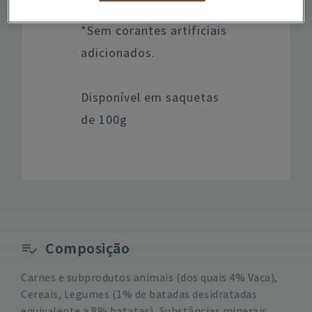
cães adultos.
*Sem corantes artificiais
adicionados.
Disponível em saquetas
de 100g
Composição
Carnes e subprodutos animais (dos quais 4% Vaca),
Cereais, Legumes (1% de batadas desidratadas
equivalente a 8% batatas), Substâncias minerais,