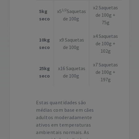
x2 Saquetas
1/2
5kg
x5
Saquetas
de 100g +
seco
de 100g
75g
x4 Saquetas
10kg
x9 Saquetas
de 100g +
seco
de 100g
102g
x7 Saquetas
25kg
x16 Saquetas
de 100g +
seco
de 100g
197g
Estas quantidades são
médias com base em cães
adultos moderadamente
ativos em temperaturas
ambientais normais. As