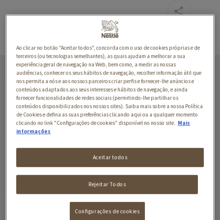
Ao clicar no botão "Aceitar todos", concorda com o uso de cookies próprias e de
terceiros (ou tecnologias semelhantes), as quais ajudam a melhorar a sua
VACA E BATATAS EM
experiência geral de navegação na Web, bem como, a medir as nossas
audiências, conhecer os seus hábitos de navegação, recolher informação útil que
MOLHO
nos permita a nós e aos nossos parceiros criar perfis e fornecer-lhe anúncios e
conteúdos adaptados aos seus interesses e hábitos de navegação, e ainda
fornecer funcionalidades de redes sociais (permitindo-lhe partilhar os
Friskies Adulto -um
conteúdos disponibilizados nos nossos sites). Saiba mais sobre a nossa Política
alimento húmido 100%
de Cookies e defina as suas preferências clicando aqui ou a qualquer momento
clicando no link "Configurações de cookies" disponível no nosso site.
Mais
completo e equilibrado
informações
para cães adultos
Aceitar todos
*Pedaços em molho com
Rejeitar Todos
vaca e batatas
*Alimento completo para
Configurações de cookies