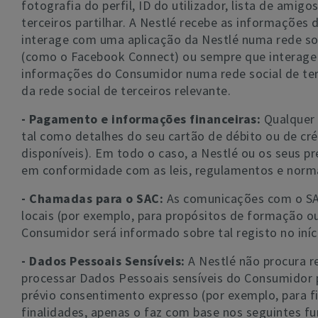
fotografia do perfil, ID do utilizador, lista de ami
terceiros partilhar. A Nestlé recebe as informações
interage com uma aplicação da Nestlé numa rede soc
(como o Facebook Connect) ou sempre que interage 
informações do Consumidor numa rede social de terce
da rede social de terceiros relevante.
- Pagamento e informações financeiras:
Qualquer 
tal como detalhes do seu cartão de débito ou de cré
disponíveis). Em todo o caso, a Nestlé ou os seus
em conformidade com as leis, regulamentos e normas
- Chamadas para o SAC:
As comunicações com o SAC
locais (por exemplo, para propósitos de formação o
Consumidor será informado sobre tal registo no iní
- Dados Pessoais Sensíveis:
A Nestlé não procura r
processar Dados Pessoais sensíveis do Consumidor 
prévio consentimento expresso (por exemplo, para f
finalidades, apenas o faz com base nos seguintes 