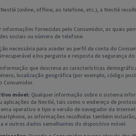
lé (online, offline, ao telefone, etc.), a Nestlé recol
er informações fornecidas pelo Consumidor, as quais pe
des sociais ou número de telefone.
ão necessária para aceder ao perfil da conta do Consumi
 irrecuperável e/ou pergunta e resposta de segurança d
informação que descreva as características demográfi
 género, localização geográfica (por exemplo, código post
do Consumidor.
itivo móvel:
Qualquer informação sobre o sistema infor
 aplicações da Nestlé, tais como o endereço de protocol
stema operativo e tipo e versão de navegador da Interne
artphone, as informações recolhidas também incluirão, q
ica e outros dados semelhantes do dispositivo móvel.
municações:
Quando o Consumidor navega através dos We