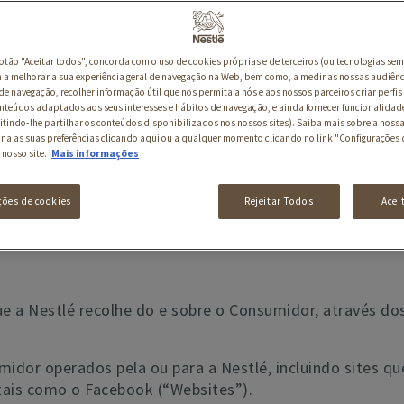
os de apoio ao Consumidor, pontos de venda e eventos. N
 Saboreia a Vida) com os Dados Pessoais que recolhe at
dos Pessoais que foram originalmente recolhidos por di
botão "Aceitar todos", concorda com o uso de cookies próprias e de terceiros (ou tecnologias sem
a melhorar a sua experiência geral de navegação na Web, bem como, a medir as nossas audiênc
ormações sobre como se opor a esta ação.
de navegação, recolher informação útil que nos permita a nós e aos nossos parceiros criar perfis 
nteúdos adaptados aos seus interesses e hábitos de navegação, e ainda fornecer funcionalidad
essários (a Nestlé indicará quando for o caso, por exem
itindo-lhe partilhar os conteúdos disponibilizados nos nossos sites). Saiba mais sobre a nossa
ina as suas preferências clicando aqui ou a qualquer momento clicando no link "Configurações 
apaz de fornecer os seus bens e/ou serviços. Esta Polít
 nosso site.
Mais informações
nas seguintes áreas:
ções de cookies
Rejeitar Todos
Acei
ue a Nestlé recolhe do e sobre o Consumidor, através d
idor operados pela ou para a Nestlé, incluindo sites qu
, tais como o Facebook (“Websites”).