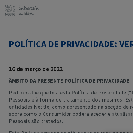
Passar
para
o
conteúdo
principal
POLÍTICA DE PRIVACIDADE: V
16 de março de 2022
ÂMBITO DA PRESENTE POLÍTICA DE PRIVACIDADE
Pedimos-lhe que leia esta Política de Privacidade (“
Pessoais e à forma de tratamento dos mesmos. Esta 
entidades Nestlé, como apresentado na secção de r
sobre como o Consumidor poderá aceder e atualizar
Pessoais são tratados.
Esta Política abrange as atividades de recolha de da