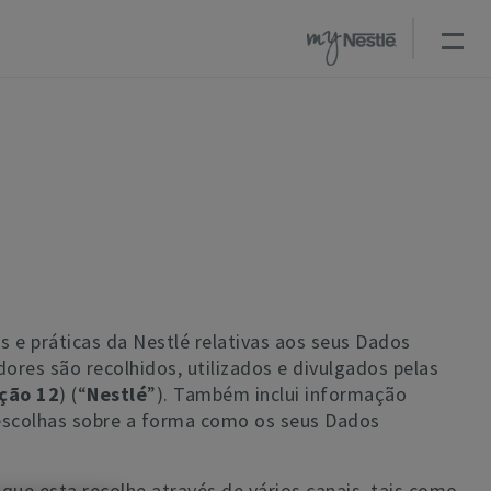
 e práticas da Nestlé relativas aos seus Dados
res são recolhidos, utilizados e divulgados pelas
ção 12
) (“
Nestlé
”). Também inclui informação
escolhas sobre a forma como os seus Dados
 que esta recolhe através de vários canais, tais como