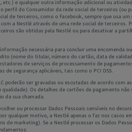
gos, etc.) e qualquer outra informação adicional ou ativi
 do perfil do Consumidor da rede social de terceiros (ou
ial de terceiros, como o Facebook, sempre que usa um r
com a Nestlé através de uma rede social de terceiros. 
iros são obtidas pela Nestlé ou para desativar a partilh
informação necessária para concluir uma encomenda ou 
dito (nome do titular, número do cartão, data de valida
 prestadores de serviços de processamento de pagamento
 de segurança aplicáveis, tais como o PCI DSS.
 poderão ser gravadas ou escutadas de acordo com as le
u qualidade). Os detalhes de cartões de pagamento não s
cio da sua chamada.
ecolher ou processar Dados Pessoais sensíveis no decurs
por qualquer motivo, a Nestlé apenas o faz nos casos e
ins de marketing). Se a Nestlé processar os Dados Pesso
fundamentos: