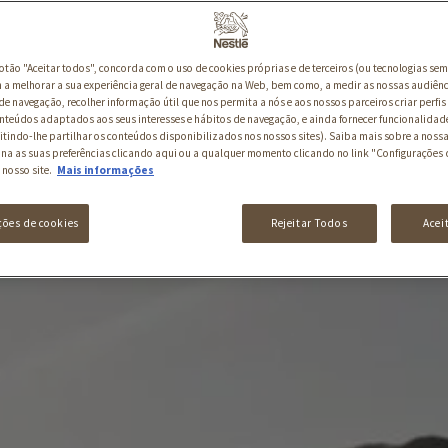
botão "Aceitar todos", concorda com o uso de cookies próprias e de terceiros (ou tecnologias sem
a melhorar a sua experiência geral de navegação na Web, bem como, a medir as nossas audiênc
de navegação, recolher informação útil que nos permita a nós e aos nossos parceiros criar perfis 
nteúdos adaptados aos seus interesses e hábitos de navegação, e ainda fornecer funcionalidad
itindo-lhe partilhar os conteúdos disponibilizados nos nossos sites). Saiba mais sobre a nossa
ina as suas preferências clicando aqui ou a qualquer momento clicando no link "Configurações 
 nosso site.
Mais informações
ções de cookies
Rejeitar Todos
Acei