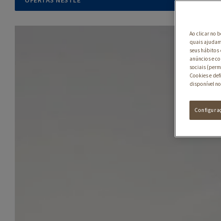
OFERTAS NESTLÉ
Ao clicar no 
quais ajudam 
seus hábitos 
anúncios e co
sociais (perm
Cookies e def
disponível no
Configura