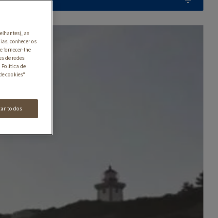
elhantes), as
ias, conhecer os
e fornecer-lhe
es de redes
 Política de
de cookies"
tar todos