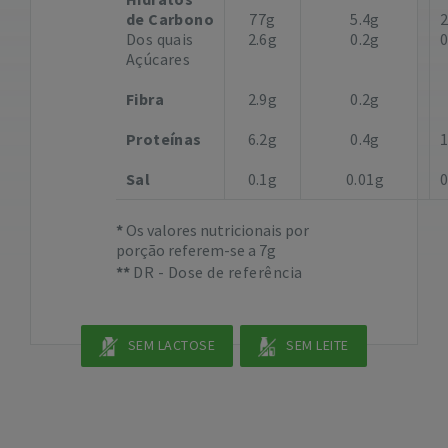
de Carbono
77g
5.4g
Dos quais
2.6g
0.2g
Açúcares
Fibra
2.9g
0.2g
Proteínas
6.2g
0.4g
Sal
0.1g
0.01g
Os valores nutricionais por
porção referem-se a 7g
DR - Dose de referência
SEM LACTOSE
SEM LEITE