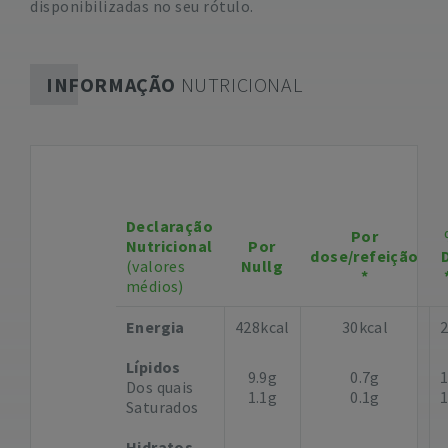
disponibilizadas no seu rótulo.
INFORMAÇÃO
NUTRICIONAL
Declaração
Por
Nutricional
Por
dose/refeição
(valores
Nullg
*
médios)
Energia
428kcal
30kcal
Lípidos
9.9g
0.7g
Dos quais
1.1g
0.1g
Saturados
Hidratos