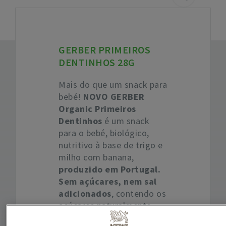
GERBER PRIMEIROS
DENTINHOS 28G
Mais do que um snack para
bebé!
NOVO GERBER
Organic Primeiros
Dentinhos
é um snack
para o bebé, biológico,
nutritivo à base de trigo e
milho com banana,
produzido em Portugal.
Sem açúcares, nem sal
adicionados
, contendo os
açúcares naturalmente
presentes.