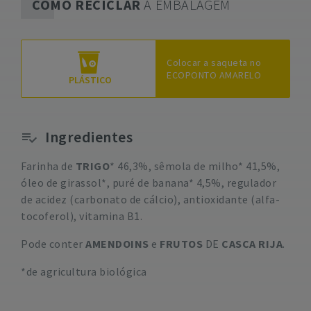
COMO RECICLAR
A EMBALAGEM
Colocar a saqueta no
ECOPONTO AMARELO
PLÁSTICO
Ingredientes
Farinha de
TRIGO
* 46,3%, sêmola de milho* 41,5%,
óleo de girassol*, puré de banana* 4,5%, regulador
de acidez (carbonato de cálcio), antioxidante (alfa-
tocoferol), vitamina B1.
Pode conter
AMENDOINS
e
FRUTOS
DE
CASCA RIJA
.
*de agricultura biológica