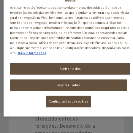
Um novo snack biológico
Ao clicar no botão "Aceitar todos", concorda com o uso de cookies próprias e de
terceiros (ou tecnologias semelhantes), as quais ajudam a melhorar a sua experiência
com o formato e textura
geral de navegação na Web, bem como, a medir as nossas audiências, conhecer os
ideal para estimular a
seus hábitos de navegação, recolher informação útil que nos permita a nós e aos
mastigação e entreter os
nossos parceiros criar perfis e fornecer-lhe anúncios e conteúdos adaptados aos seus
interesses e hábitos de navegação, e ainda fornecer funcionalidades de redes sociais
bebés de forma saborosa
(permitindo-lhe partilhar os conteúdos disponibilizados nos nossos sites). Saiba
e nutritiva.
mais sobre a nossa Política de Cookies e defina as suas preferências clicando aqui ou
a qualquer momento clicando no link "Configurações de cookies" disponível no nosso
site.
Mais informações
Porque os bebés têm
necessidades diferentes
de um adulto,
GERBER
Aceitar todos
Organic Primeiros
Dentinhos
é um snack
Rejeitar Todos
para o bebé, biológico,
nutritivo à base de trigo e
Configurações de cookies
milho,
produzido em
Portugal
, que poderá ser
oferecido entre as
refeições. Desenvolvido a
pensar nas necessidades