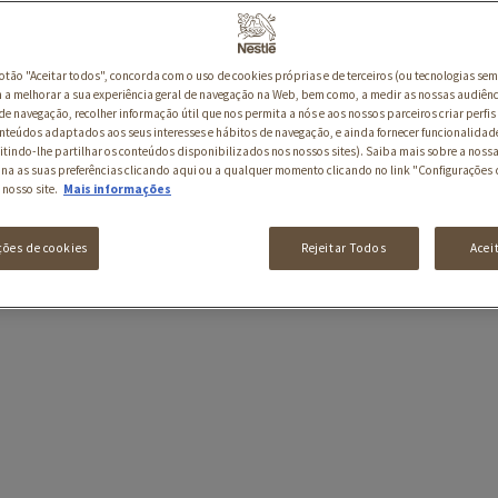
botão "Aceitar todos", concorda com o uso de cookies próprias e de terceiros (ou tecnologias sem
a melhorar a sua experiência geral de navegação na Web, bem como, a medir as nossas audiênc
de navegação, recolher informação útil que nos permita a nós e aos nossos parceiros criar perfis 
nteúdos adaptados aos seus interesses e hábitos de navegação, e ainda fornecer funcionalidad
itindo-lhe partilhar os conteúdos disponibilizados nos nossos sites). Saiba mais sobre a nossa
ina as suas preferências clicando aqui ou a qualquer momento clicando no link "Configurações 
 nosso site.
Mais informações
ções de cookies
Rejeitar Todos
Acei