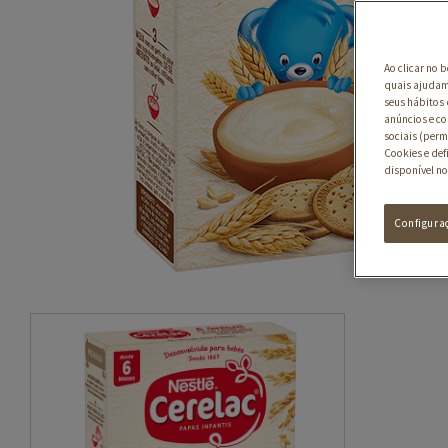
Ao clicar no 
quais ajudam 
seus hábitos 
anúncios e co
sociais (perm
Cookies e def
disponível no
Configura