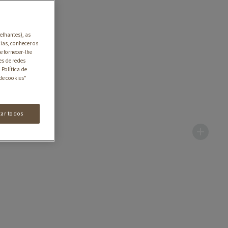
elhantes), as
ias, conhecer os
e fornecer-lhe
es de redes
 Política de
de cookies"
tar todos