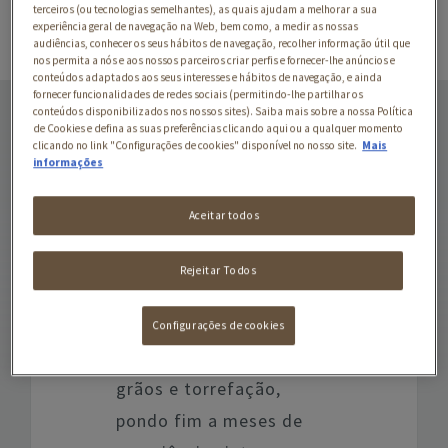
terceiros (ou tecnologias semelhantes), as quais ajudam a melhorar a sua
experiência geral de navegação na Web, bem como, a medir as nossas
audiências, conhecer os seus hábitos de navegação, recolher informação útil que
nos permita a nós e aos nossos parceiros criar perfis e fornecer-lhe anúncios e
conteúdos adaptados aos seus interesses e hábitos de navegação, e ainda
STARBUCKS®
fornecer funcionalidades de redes sociais (permitindo-lhe partilhar os
conteúdos disponibilizados nos nossos sites). Saiba mais sobre a nossa Política
ESPRESSO ROAST BY
de Cookies e defina as suas preferências clicando aqui ou a qualquer momento
NESPRESSO®
clicando no link "Configurações de cookies" disponível no nosso site.
Mais
informações
Todas as bebidas de café
Aceitar todos
que preparamos para si
começaram aqui. A
Rejeitar Todos
aventura teve início em
1975 com a procura da
Configurações de cookies
mistura perfeita de
grãos e torrefação,
pondo fim a meses de