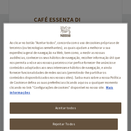
CAFÉ ESSENZA DI
MOKA CÁPSULAS
NESCAFÉ® Dolce Gusto®
Ao clicar no botão "Aceitar todos", concorda com o uso de cookies próprias e de
Essenza di Moka é um café
terceiros (ou tecnologias semelhantes), as quais ajudam a melhorar a sua
inspirado no tradicional
experiência geral de navegação na Web, bem como, a medir as nossas
audiências, conhecer os seus hábitos de navegação, recolher informação útil que
café italiano. A
nos permita a nós e aos nossos parceiros criar perfis e fornecer-lhe anúncios e
criatividade dos nossos
conteúdos adaptados aos seus interesses e hábitos de navegação, e ainda
fornecer funcionalidades de redes sociais (permitindo-lhe partilhar os
torrefatores, em
conteúdos disponibilizados nos nossos sites). Saiba mais sobre a nossa Política
colaboração com
de Cookies e defina as suas preferências clicando aqui ou a qualquer momento
especialistas italianos,
clicando no link "Configurações de cookies" disponível no nosso site.
Mais
informações
criou este novo blend com
notas intensas e um sabor
Aceitar todos
suave. Essenza di Moka vai
ajudar a desfrutar, a partir
de casa, cada minuto da
Rejeitar Todos
sua manhã. Um expresso