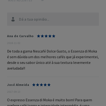
Dá a tua opinião...
Ana de Carvalho
2018-11-02
De toda a gama Nescafé Dolce Gusto, o Essenza di Moka
é sem dúvida um dos melhores cafés que já experimentei,
desde o seu sabor único até à sua textura levemente
aveludada!!
José Almeida
2017-09-13
O expresso Essenza di Moka é muito bom! Para quem
prefere café longo e intensidade intermédia, é uma