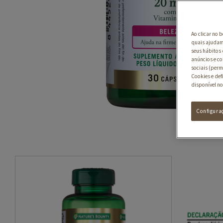
Ao clicar no 
quais ajudam 
seus hábitos 
anúncios e co
sociais (perm
Cookies e def
disponível no
Configura