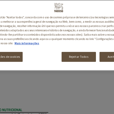
botão "Aceitar todos", concorda com o uso de cookies próprias e de terceiros (ou tecnologias sem
a melhorar a sua experiência geral de navegação na Web, bem como, a medir as nossas audiênc
de navegação, recolher informação útil que nos permita a nós e aos nossos parceiros criar perfis 
nteúdos adaptados aos seus interesses e hábitos de navegação, e ainda fornecer funcionalidad
itindo-lhe partilhar os conteúdos disponibilizados nos nossos sites). Saiba mais sobre a nossa
ina as suas preferências clicando aqui ou a qualquer momento clicando no link "Configurações 
 nosso site.
Mais informações
ções de cookies
Rejeitar Todos
Acei