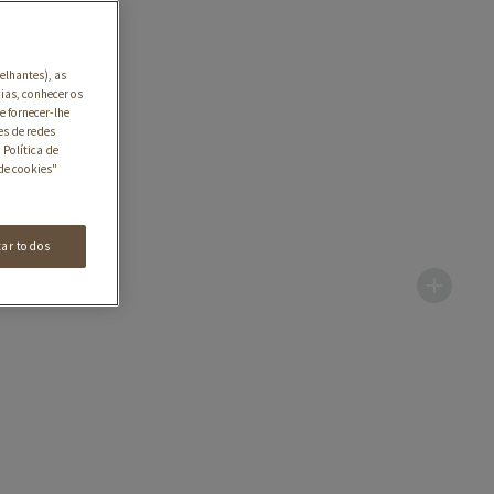
elhantes), as
ias, conhecer os
e fornecer-lhe
es de redes
 Política de
de cookies"
tar todos