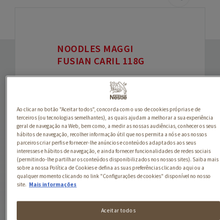
NOODLES MAGGI
FUSIAN CARIL 118G
Os noodles MAGGI Fusian
Caril são a solução para
uma refeição rápida,
Ao clicar no botão "Aceitar todos", concorda com o uso de cookies próprias e de
prática e saborosa!
terceiros (ou tecnologias semelhantes), as quais ajudam a melhorar a sua experiência
geral de navegação na Web, bem como, a medir as nossas audiências, conhecer os seus
hábitos de navegação, recolher informação útil que nos permita a nós e aos nossos
Viaja até à India sem sair
parceiros criar perfis e fornecer-lhe anúncios e conteúdos adaptados aos seus
de casa desfrutando desta
interesses e hábitos de navegação, e ainda fornecer funcionalidades de redes sociais
receita repleta de
(permitindo-lhe partilhar os conteúdos disponibilizados nos nossos sites). Saiba mais
sobre a nossa Política de Cookies e defina as suas preferências clicando aqui ou a
especiarias e que fica
qualquer momento clicando no link "Configurações de cookies" disponível no nosso
pronta em apenas 5
site.
Mais informações
minutos!
Aceitar todos
Os noodles MAGGI Fusian