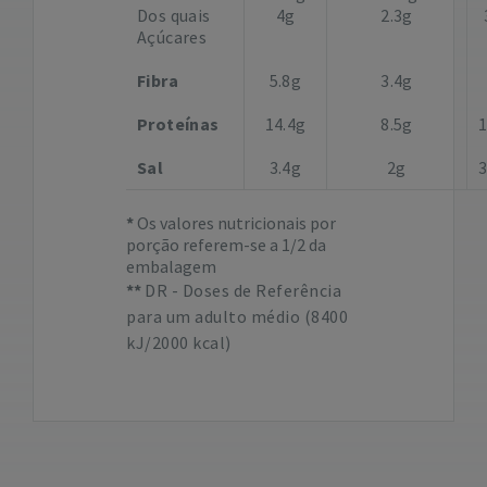
Dos quais
4g
2.3g
Açúcares
Fibra
5.8g
3.4g
Proteínas
14.4g
8.5g
Sal
3.4g
2g
Os valores nutricionais por
porção referem-se a 1/2 da
embalagem
DR - Doses de Referência
para um adulto médio (8400
kJ/2000 kcal)