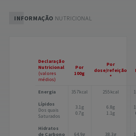
INFORMAÇÃO
NUTRICIONAL
Declaração
Por
Nutricional
Por
dose/refeição
(valores
100g
*
médios)
Energia
357kcal
255kcal
Lípidos
3.1g
6.8g
Dos quais
0.7g
1.1g
Saturados
Hidratos
de Carbono
64.9g
38.3g