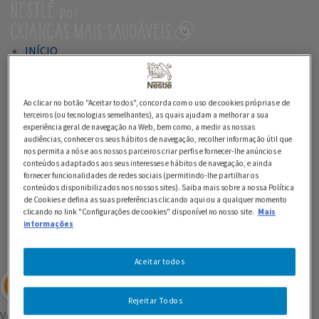
Passar
para
o
INÍCIO
conteúdo
principal
SABORES DA ESTAÇÃO
Ao clicar no botão "Aceitar todos", concorda com o uso de cookies próprias e de
Fruta aos Pares
terceiros (ou tecnologias semelhantes), as quais ajudam a melhorar a sua
Letras Baralhadas
experiência geral de navegação na Web, bem como, a medir as nossas
audiências, conhecer os seus hábitos de navegação, recolher informação útil que
Fruta da Época
nos permita a nós e aos nossos parceiros criar perfis e fornecer-lhe anúncios e
Salada de Fruta
conteúdos adaptados aos seus interesses e hábitos de navegação, e ainda
fornecer funcionalidades de redes sociais (permitindo-lhe partilhar os
conteúdos disponibilizados nos nossos sites). Saiba mais sobre a nossa Política
À RODA DA MESA
de Cookies e defina as suas preferências clicando aqui ou a qualquer momento
clicando no link "Configurações de cookies" disponível no nosso site.
Mais
Roda dos Alimentos
informações
Jogo do Intruso
Aceitar todos
Rejeitar Todos
Voltar