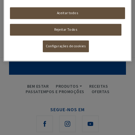
SEM RESULTADOS. TENTE OUTRO FILTRO!
Aceitar todos
Rejeitar Todos
Configurações de cookies
SUBSCREVE A NOSSA NEWSLETTER
BEM ESTAR
PRODUTOS
RECEITAS
PASSATEMPOS E PROMOÇÕES
OFERTAS
SEGUE-NOS EM