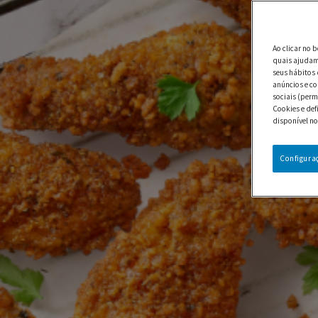
Ao clicar no 
quais ajudam 
seus hábitos 
anúncios e co
sociais (perm
Cookies e def
disponível no
Configura