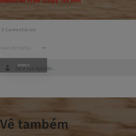
MAGGI Air Fryer Crispy Tex Mex
0
Comentários
Dá a tua opinião...
Vê também