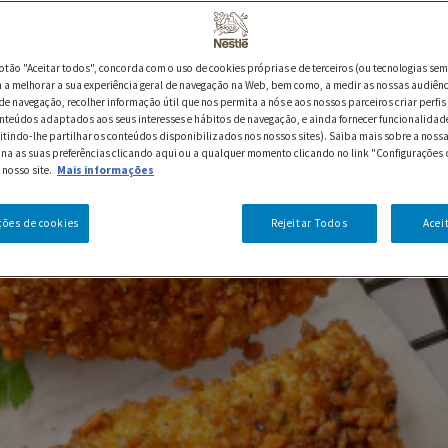
botão "Aceitar todos", concorda com o uso de cookies próprias e de terceiros (ou tecnologias sem
a melhorar a sua experiência geral de navegação na Web, bem como, a medir as nossas audiênc
de navegação, recolher informação útil que nos permita a nós e aos nossos parceiros criar perfis 
nteúdos adaptados aos seus interesses e hábitos de navegação, e ainda fornecer funcionalidad
itindo-lhe partilhar os conteúdos disponibilizados nos nossos sites). Saiba mais sobre a nossa
ina as suas preferências clicando aqui ou a qualquer momento clicando no link "Configurações 
 nosso site.
Mais informações
ções de cookies
Rejeitar Todos
Acei