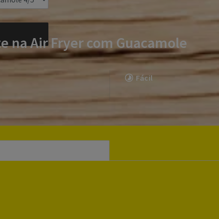
e na Air Fryer com Guacamole
Fácil