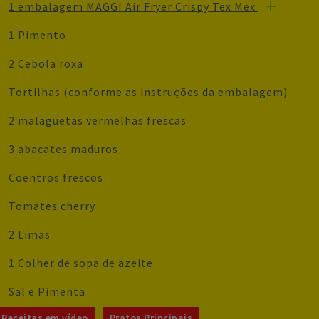
1 embalagem MAGGI Air Fryer Crispy Tex Mex
1 Pimento
2 Cebola roxa
Tortilhas (conforme as instruções da embalagem)
2 malaguetas vermelhas frescas
3 abacates maduros
Coentros frescos
Tomates cherry
2 Limas
1 Colher de sopa de azeite
Sal e Pimenta
Receitas em vídeo
Pratos Principais