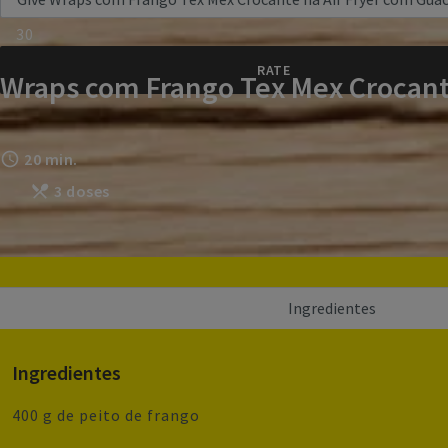
30
Wraps com Frango Tex Mex Crocant
20 min.
3 doses
Ingredientes
Ingredientes
400 g de peito de frango