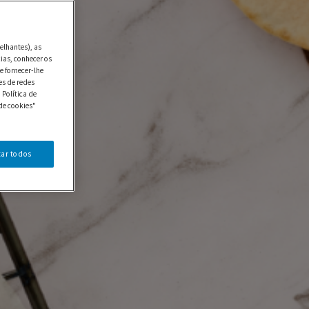
elhantes), as
ias, conhecer os
e fornecer-lhe
es de redes
 Política de
de cookies"
tar todos